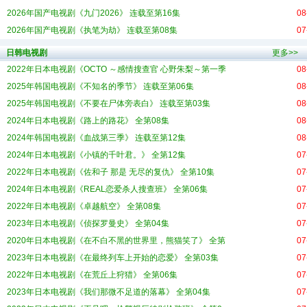
2026年国产电视剧《九门2026》 连载至第16集
08
2026年国产电视剧《执笔为劫》 连载至第08集
07
日韩电视剧
更多>>
2022年日本电视剧《OCTO ～感情搜查官 心野朱梨～第一季
08
2025年韩国电视剧《不知名的季节》 连载至第06集
08
2025年韩国电视剧《不要在尸体旁表白》 连载至第03集
08
2024年日本电视剧《路上的路花》 全第08集
08
2024年韩国电视剧《血战第三季》 连载至第12集
08
2024年日本电视剧《小镇的千叶君。》 全第12集
07
2022年日本电视剧《佐和子 那是 无尽的复仇》 全第10集
07
2024年日本电视剧《REAL恋爱杀人搜查班》 全第06集
07
2022年日本电视剧《卓越航空》 全第08集
07
2023年日本电视剧《侦探罗曼史》 全第04集
07
2020年日本电视剧《在不白不黑的世界里，熊猫笑了》 全第
07
2023年日本电视剧《在最终列车上开始的恋爱》 全第03集
07
2022年日本电视剧《在荒丘上狩猎》 全第06集
07
2023年日本电视剧《我们那微不足道的落幕》 全第04集
07