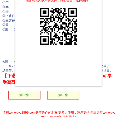
感谢您长久以来的支持，我们会努力做得更好！
◎产 地 以色列
◎类 别 剧情/惊悚/犯罪
◎语 言 希伯来语
◎上映日期 2026-04-27(以色列)
◎豆瓣评分 0.0
◎导 演 Johnathan Gurfinkel
◎主 演 本尼迪克特·加勒特
叶夫根尼娅·冬妮娜
Liraz Chamami
Edward Sonnenblick
Amir Haddad
尤西·马什克
弗拉基米尔·弗里德曼
Ronn Talia Lynne
◎简 介
当25岁的加利因在莫斯科走私毒品被捕时，一位母亲和女儿的假期变成了一
场噩梦。Orna为证明女儿的清白而进行的斗争使她陷入了一个危险的犯罪世界。
【下载地址】本站专属下载器：点击下方链接 即可享
受高速下载和在线播放 专治迅雷无法下载
第02集
第01集
请把www.dytt8899.com分享给你的朋友,更多人使用，速度更快 电影天堂www.dyt