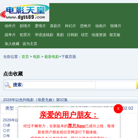
动作片
剧情片
爱情片
喜剧片
科幻片
恐怖片
动画片
惊悚片
战争片
犯罪片
华语连续剧
美剧
日韩剧
综艺
动漫资源
留言板
加入收藏
设为主页
当前位置：
首页
>
电影
>
最新电影
>下载页面
点击收藏
搜索:
2026年以色列电影《母爱无赦》第02集
类型：
剧情片
/
惊悚片
/
犯罪片
发布时间：2026-05-29 17:02:02
X
亲爱的用户朋友：
◎译 名 母爱无赦
荐片App
经过不懈努力，全新版本的
已成功上线，敬请
◎片 名 母爱无赦
新老用户朋友前往官网进行下载体验。
◎年 代 2026