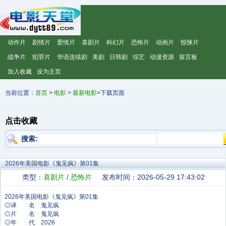
动作片
剧情片
爱情片
喜剧片
科幻片
恐怖片
动画片
惊悚片
战争片
犯罪片
华语连续剧
美剧
日韩剧
综艺
动漫资源
留言板
加入收藏
设为主页
当前位置：
首页
>
电影
>
最新电影
>下载页面
点击收藏
搜索:
2026年美国电影《鬼见疯》第01集
类型：
喜剧片
/
恐怖片
发布时间：2026-05-29 17:43:02
◎译 名 鬼见疯
◎片 名 鬼见疯
◎年 代 2026