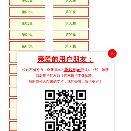
第01集
第01集
第01集
第01集
第01集
第01集
第01集
第01集
第01集
第01集
X
亲爱的用户朋友：
第01集
第01集
第01集
第01集
荐片App
经过不懈努力，全新版本的
已成功上线，敬请
新老用户朋友前往官网进行下载体验。
第01集
第01集
感谢您长久以来的支持，我们会努力做得更好！
第01集
第01集
第01集
第01集
第01集
第01集
第01集
第01集