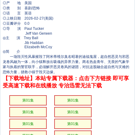
◎产 地 美国
◎类 别 喜剧/恐怖
◎语 言 英语
◎上映日期 2026-02-27(美国)
◎豆瓣评分 0.0
◎导 演 Paul Tucker
Jeff Van Gerwen
◎主 演 Trey Ball
Jib Haddan
Elizabeth McCoy
◎简 介
一场毁灭性风暴摧毁了阿米蒂维尔臭名昭著的迪福鬼屋，超自然恶灵与邪恶
龙卷风融为一体，向小镇释放出吸魂的异界力量。两名热血青年、无畏的气象学
家与执着的警官联手，必须解开恶灵卷风的谜团，对抗这股融合超自然与灾难的
恐怖力量，拯救小镇于毁灭边缘。
【下载地址】本站专属下载器：点击下方链接 即可享
受高速下载和在线播放 专治迅雷无法下载
第01集
第01集
第01集
第01集
第01集
第01集