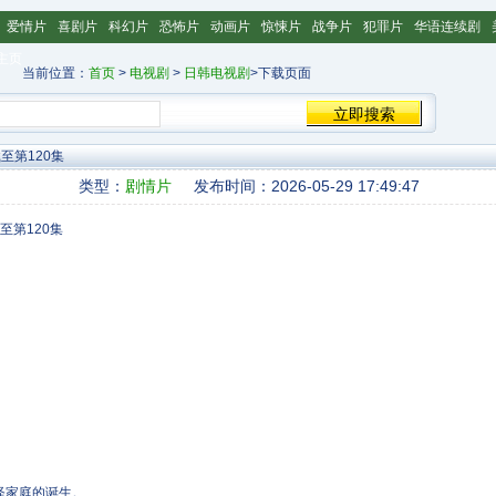
爱情片
喜剧片
科幻片
恐怖片
动画片
惊悚片
战争片
犯罪片
华语连续剧
主页
当前位置：
首页
>
电视剧
>
日韩电视剧
>下载页面
至第120集
类型：
剧情片
发布时间：2026-05-29 17:49:47
家庭的诞生。