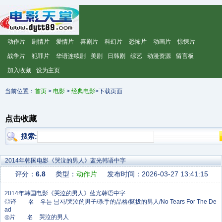
动作片
剧情片
爱情片
喜剧片
科幻片
恐怖片
动画片
惊悚片
战争片
犯罪片
华语连续剧
美剧
日韩剧
综艺
动漫资源
留言板
加入收藏
设为主页
当前位置：
首页
>
电影
>
经典电影
>下载页面
点击收藏
搜索:
2014年韩国电影《哭泣的男人》蓝光韩语中字
评分：
6.8
类型：
动作片
发布时间：2026-03-27 13:41:15
◎译 名 우는 남자/哭泣的男子/杀手的品格/挺拔的男人/No Tears For The De
ad
◎片 名 哭泣的男人