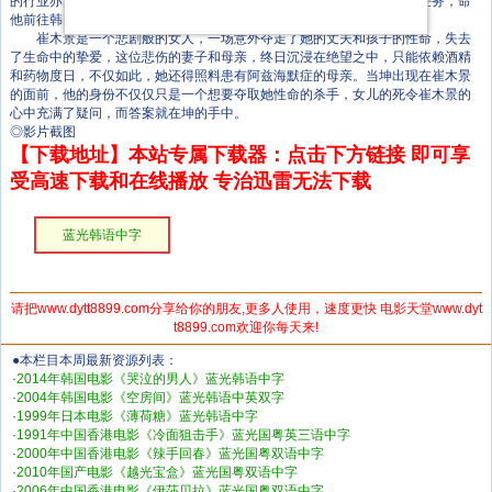
的行业亦产生了疑惑和动摇，就在此时，组织派给了他一个十分重要的任务，命
他前往韩国，刺杀名为崔木景（金敏喜 饰）的女子。
崔木景是一个悲剧般的女人，一场意外夺走了她的丈夫和孩子的性命，失去
了生命中的挚爱，这位悲伤的妻子和母亲，终日沉浸在绝望之中，只能依赖酒精
和药物度日，不仅如此，她还得照料患有阿兹海默症的母亲。当坤出现在崔木景
的面前，他的身份不仅仅只是一个想要夺取她性命的杀手，女儿的死令崔木景的
心中充满了疑问，而答案就在坤的手中。
◎影片截图
【下载地址】本站专属下载器：点击下方链接 即可享
受高速下载和在线播放 专治迅雷无法下载
蓝光韩语中字
请把www.dytt8899.com分享给你的朋友,更多人使用，速度更快 电影天堂www.dyt
t8899.com欢迎你每天来!
●本栏目本周最新资源列表：
·
2014年韩国电影《哭泣的男人》蓝光韩语中字
·
2004年韩国电影《空房间》蓝光韩语中英双字
·
1999年日本电影《薄荷糖》蓝光韩语中字
·
1991年中国香港电影《冷面狙击手》蓝光国粤英三语中字
·
2000年中国香港电影《辣手回春》蓝光国粤双语中字
·
2010年国产电影《越光宝盒》蓝光国粤双语中字
·
2006年中国香港电影《伊莎贝拉》蓝光国粤双语中字