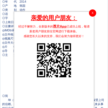
◎年 代 2014
◎产 地 韩国
◎类 别 动作
X
◎语 言 韩语/英语/汉语普通话
亲爱的用户朋友：
◎字 幕 中文字幕
◎上映日期 2014-06-04(韩国)
荐片App
◎豆瓣评分 6.8/10 from 11695 users
经过不懈努力，全新版本的
已成功上线，敬请
◎IMDb评分 6.7/10 from 7800 users
新老用户朋友前往官网进行下载体验。
◎文件格式 x264 + ACC
感谢您长久以来的支持，我们会努力做得更好！
◎视频尺寸 1920 x 1080
◎文件大小 *** MB
◎片 长 116 Mins
◎导 演 李桢凡
◎主 演 张东健
金珉禧
布莱恩·泰
金熙元
金俊成
姜汉娜
卞约汉
李奎炯
朴炳垠
李在仁
◎简 介
坤（张东健 饰）是一名技艺精湛的冷血杀手，效力于黑社会组织，深受上司
的信赖。然而，一段不堪回首的往事使他生活在愧疚之中，对自己一直以来从事