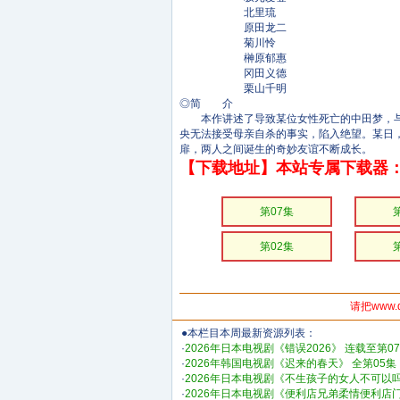
北里琉
原田龙二
菊川怜
榊原郁惠
冈田义德
栗山千明
◎简 介
本作讲述了导致某位女性死亡的中田梦，与该
央无法接受母亲自杀的事实，陷入绝望。某日
扉，两人之间诞生的奇妙友谊不断成长。
【下载地址】本站专属下载器：
第07集
第02集
请把www.
●本栏目本周最新资源列表：
·
2026年日本电视剧《错误2026》 连载至第0
·
2026年韩国电视剧《迟来的春天》 全第05集
·
2026年日本电视剧《不生孩子的女人不可以吗？
·
2026年日本电视剧《便利店兄弟柔情便利店