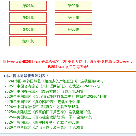
第06集
第06集
第06集
第06集
第06集
第06集
第06集
请把www.dytt8899.com分享给你的朋友,更多人使用，速度更快 电影天堂www.dyt
t8899.com欢迎你每天来!
●本栏目本周最新资源列表：
·
2026(韩国)年韩国综艺《姐姐家的产地直送3》 连载至第04集
·
2025年中国台湾综艺《真料理两锅论》 连载至20260327期
·
2026年中国香港综艺《魔音女团》 连载至第04集
·
2026年美国综艺《百万秘宝攻防战第二季》 连载至20260414期
·
2026年美国综艺《真心园艺秀》 连载至第06集
·
2026年中国香港综艺《试真D》 连载至第15集
·
2025年大陆综艺《闪亮的日子第五季》 连载至第13集
·
2025年美国综艺《百万秘宝攻防战 第一季》 全第08集
·
2026年韩国综艺《恢单N母单》 连载至第05集
·
2026年波兰综艺《爱情盲选：波兰篇》 全第09集