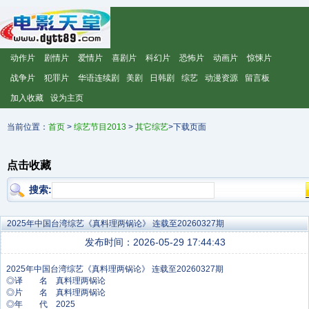
动作片
剧情片
爱情片
喜剧片
科幻片
恐怖片
动画片
惊悚片
战争片
犯罪片
华语连续剧
美剧
日韩剧
综艺
动漫资源
留言板
加入收藏
设为主页
当前位置：
首页
>
综艺节目2013
>
其它综艺
>下载页面
点击收藏
搜索:
2025年中国台湾综艺《真料理两锅论》 连载至20260327期
发布时间：2026-05-29 17:44:43
◎译 名 真料理两锅论
◎片 名 真料理两锅论
◎年 代 2025