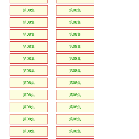
第08集
第08集
第08集
第08集
第08集
第08集
第08集
第08集
第08集
第08集
第08集
第08集
第08集
第08集
第08集
第08集
第08集
第08集
第08集
第08集
第08集
第08集