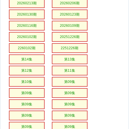
20260213期
20260206期
20260130期
20260123期
20260116期
20260109期
20260102期
20251226期
2260102期
2251226期
第14集
第13集
第12集
第11集
第10集
第09集
第09集
第09集
第09集
第09集
第09集
第09集
第09集
第09集