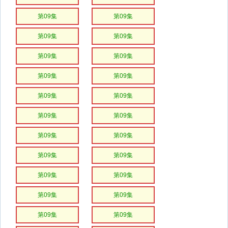
第09集
第09集
第09集
第09集
第09集
第09集
第09集
第09集
第09集
第09集
第09集
第09集
第09集
第09集
第09集
第09集
第09集
第09集
第09集
第09集
第09集
第09集