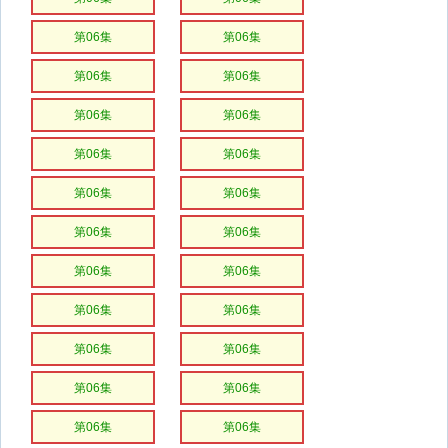
第06集
第06集
第06集
第06集
第06集
第06集
第06集
第06集
第06集
第06集
第06集
第06集
第06集
第06集
第06集
第06集
第06集
第06集
第06集
第06集
第06集
第06集