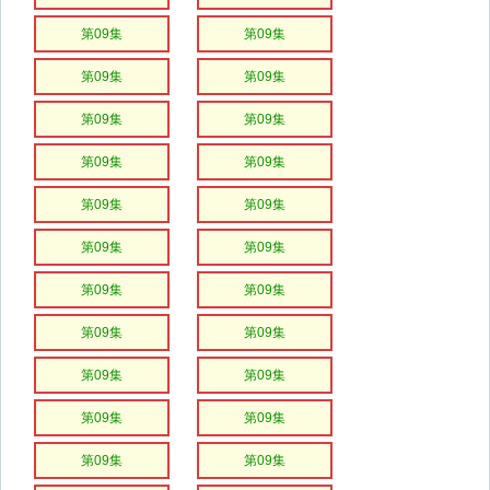
第09集
第09集
第09集
第09集
第09集
第09集
第09集
第09集
第09集
第09集
第09集
第09集
第09集
第09集
第09集
第09集
第09集
第09集
第09集
第09集
第09集
第09集