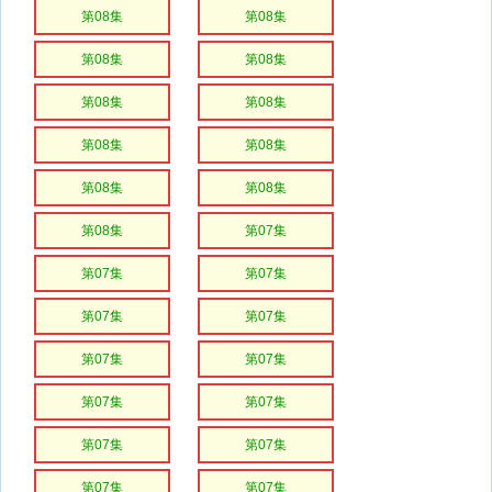
第08集
第08集
第08集
第08集
第08集
第08集
第08集
第08集
第08集
第08集
第08集
第07集
第07集
第07集
第07集
第07集
第07集
第07集
第07集
第07集
第07集
第07集
第07集
第07集