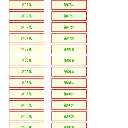
第07集
第07集
第07集
第07集
第07集
第07集
第07集
第07集
第07集
第06集
第06集
第06集
第06集
第06集
第06集
第06集
第06集
第06集
第06集
第06集
第06集
第06集
第06集
第06集