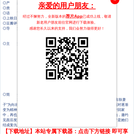
◎产 地 日本
亲爱的用户朋友：
◎类 别 剧情/爱情/悬疑
◎语 言 日语
荐片App
经过不懈努力，全新版本的
已成功上线，敬请
◎上映日期 2026-04-01(日本)
新老用户朋友前往官网进行下载体验。
◎豆瓣评分 6.0
感谢您长久以来的支持，我们会努力做得更好！
◎导 演 白川士
顷安祐良
山下和徳
◎主 演 水崎绫女
篠田麻里子
矢吹奈子
二阶堂高嗣
落合扶树
高松Aloha
增子敦贵
小西樱子
矢野菜菜香
青岛心
◎简 介
本作改编自きら作画、双葉葵原案的同名漫画，讲述了三位“被出轨妻
子”为向出轨丈夫复仇而组成“复仇同盟”的故事。主妇岸本奈津子在婚后面对逐渐
变为精神虐待丈夫的义隆，生活消磨殆尽。某日她撞见义隆将出轨对象带回家
中，再也无法忍受而冲出家门。此时大学时代的朋友远藤佳乃突然联系她，邀约
见面后发现大学学妹早乙女丽奈也在场，三人皆直面丈夫出轨的背叛。于是她们
结成复仇同盟，誓对各自丈夫展开“交换复仇”。
【下载地址】本站专属下载器：点击下方链接 即可享