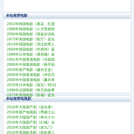
本站推荐电影
·
2003年韩国电影《蔷花，红莲
·
1998年韩国电影《八月照相馆
·
2000年韩国电影《情迷步话机
·
1972年美国电影《歌厅》蓝光
·
2014年韩国电影《哭泣的男人
·
2004年韩国电影《空房间》蓝
·
1999年日本电影《薄荷糖》蓝
·
1991年中国香港电影《冷面狙
·
2000年中国香港电影《辣手回
·
2010年国产电影《越光宝盒》
·
2006年中国香港电影《伊莎贝
·
2000年中国香港电影《薰衣草
·
2025年日本电影《国宝》BD日
·
1998年法国电影《秋天的故事
·
1972年美国电影《富城》蓝光
本站推荐电视剧
·
2016年大陆国产剧《追击者》
·
2016年国产电视剧《秀丽江山
·
2016年大陆国产剧《神犬小七
·
2016年大陆国产剧《幻城》全
·
2016年大陆国产剧《老九门》
·
2016年美国欧美剧《权欲第三