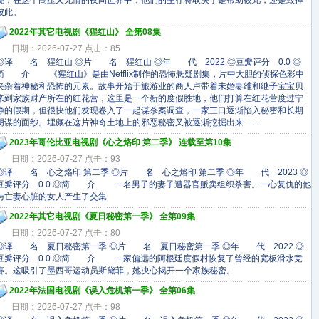
现，在这个高压又无情的夜间世界中，他们的生存将取决于是帮助彼此，还是毁掉
彼此。
2022年其它电视剧《猩红山》 全第08集
日期：2026-07-27 点击：85
◎译 名 猩红山 ◎片 名 猩红山 ◎年 代 2022 ◎豆瓣评分 0.0 ◎
简 介 《猩红山》是由Netflix制作的恐怖悬疑剧集，片中大胆的侦探色彩中
夹杂着神秘和恐怖的元素。故事开始于旅游业的商人卢带着未婚妻维和继子宝宝贝
来到家族财产所在的红花营，这里是一个新的度假胜地，他们打算在红花营度过宁
静的假期，但很快他们发现卷入了一起谋杀案调查，一家三口逐渐陷入秘密和长期
阴谋的面纱。埋藏在这片神奇土地上的邪恶秘密又被逐渐挖掘出来……
2023年哥伦比亚电视剧《心之烙印 第二季》 连载至第10集
日期：2026-07-27 点击：93
◎译 名 心之烙印 第二季 ◎片 名 心之烙印 第二季 ◎年 代 2023 ◎
豆瓣评分 0.0 ◎简 介 一名男子的妻子遭器官贩卖组织杀害。一心复仇的他
与亡妻心脏的女人产生了交集
2022年其它电视剧《夏日秘密第一季》 全第09集
日期：2026-07-27 点击：80
◎译 名 夏日秘密第一季 ◎片 名 夏日秘密第一季 ◎年 代 2022 ◎
豆瓣评分 0.0 ◎简 介 一家偏远的阿根廷度假村恢复了曾经的宽板滑水竞
赛。这吸引了墨西哥运动员斯黛菲，她决心揭开一个家族秘密。
2022年法国电视剧《误入危机第一季》 全第06集
日期：2026-07-27 点击：98