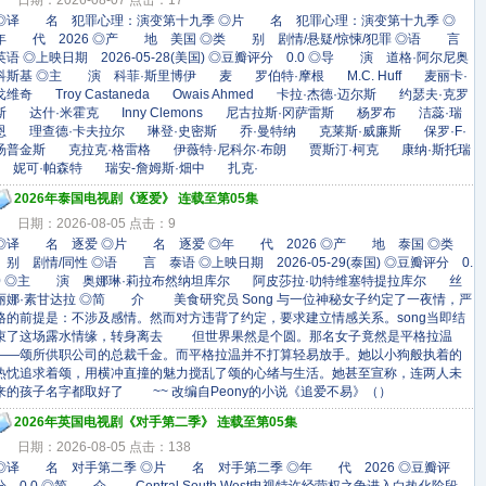
日期：2026-08-07 点击：17
◎译 名 犯罪心理：演变第十九季 ◎片 名 犯罪心理：演变第十九季 ◎
年 代 2026 ◎产 地 美国 ◎类 别 剧情/悬疑/惊悚/犯罪 ◎语 言
英语 ◎上映日期 2026-05-28(美国) ◎豆瓣评分 0.0 ◎导 演 道格·阿尔尼奥
科斯基 ◎主 演 科菲·斯里博伊 麦 罗伯特·摩根 M.C. Huff 麦丽卡·
戈维奇 Troy Castaneda Owais Ahmed 卡拉·杰德·迈尔斯 约瑟夫·克罗
斯 达什·米霍克 Inny Clemons 尼古拉斯·冈萨雷斯 杨罗布 洁蕊·瑞
恩 理查德·卡夫拉尔 琳登·史密斯 乔·曼特纳 克莱斯·威廉斯 保罗·F·
汤普金斯 克拉克·格雷格 伊薇特·尼科尔·布朗 贾斯汀·柯克 康纳·斯托瑞
妮可·帕森特 瑞安-詹姆斯·畑中 扎克·
2026年泰国电视剧《逐爱》 连载至第05集
日期：2026-08-05 点击：9
◎译 名 逐爱 ◎片 名 逐爱 ◎年 代 2026 ◎产 地 泰国 ◎类
别 剧情/同性 ◎语 言 泰语 ◎上映日期 2026-05-29(泰国) ◎豆瓣评分 0.
0 ◎主 演 奥娜琳·莉拉布然纳坦库尔 阿皮莎拉·叻特维塞特提拉库尔 丝
丽娜·素甘达拉 ◎简 介 美食研究员 Song 与一位神秘女子约定了一夜情，严
格的前提是：不涉及感情。然而对方违背了约定，要求建立情感关系。song当即结
束了这场露水情缘，转身离去 但世界果然是个圆。那名女子竟然是平格拉温
——颂所供职公司的总裁千金。而平格拉温并不打算轻易放手。她以小狗般执着的
热忱追求着颂，用横冲直撞的魅力搅乱了颂的心绪与生活。她甚至宣称，连两人未
来的孩子名字都取好了 ~~ 改编自Peony的小说《追爱不易》（）
2026年英国电视剧《对手第二季》 连载至第05集
日期：2026-08-05 点击：138
◎译 名 对手第二季 ◎片 名 对手第二季 ◎年 代 2026 ◎豆瓣评