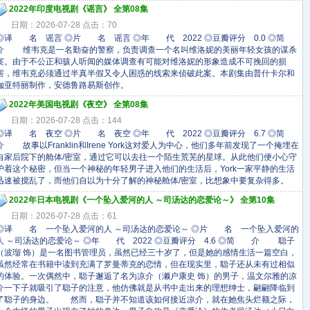
2022年印度电视剧《谣言》 全第08集
日期：2026-07-28 点击：70
◎译 名 谣言 ◎片 名 谣言 ◎年 代 2022 ◎豆瓣评分 0.0 ◎简
介 维韦克是一名勤奋的警察，负责调查一个名叫维洛妮的美丽年轻女孩的谋杀
案。由于不公正和骇人听闻的媒体调查有可能对维洛妮的形象造成不可挽回的损
害，维韦克必须通过半真半假又令人困惑的线索来侦破此案。本剧集由普什卡尔和
伽亚特丽制作，安德鲁路易斯创作。
2022年美国电视剧《夜空》 全第08集
日期：2026-07-28 点击：144
◎译 名 夜空 ◎片 名 夜空 ◎年 代 2022 ◎豆瓣评分 6.7 ◎简
介 故事以Franklin和Irene York这对爱人为中心，他们多年前发现了一个掩埋在
自家后院下的舱体/密室，通过它可以去往一个陌生荒芜的星球。从此他们便小心守
护着这个秘密，但当一个神秘的年轻男子进入他们的生活后，York一家平静的生活
迅速被搅乱了，而他们自以为十分了解的神秘舱体/密室，比想象中要复杂得多。
2022年日本电视剧《一个坠入爱河的人 ～司汤达的恋爱论～》 全第10集
日期：2026-07-28 点击：61
◎译 名 一个坠入爱河的人 ～司汤达的恋爱论～ ◎片 名 一个坠入爱河的
人 ～司汤达的恋爱论～ ◎年 代 2022 ◎豆瓣评分 4.6 ◎简 介 聪子
（波瑠 饰）是一名图书管理员，虽然已经三十岁了，但是她的感情生活一篇空白，
虽然经常在书籍中读到充满了罗曼蒂克的恋情，但在现实里，聪子还从未有过相似
的体验。一次偶然中，聪子邂逅了名为凉介（濑户康史 饰）的男子，温文尔雅的凉
介一下子就吸引了聪子的注意，他仿佛就是从书中走出来的理想绅士，翩翩降临到
了聪子的身边。 然而，聪子并不知道该如何接近凉介，就在她焦头烂额之际，