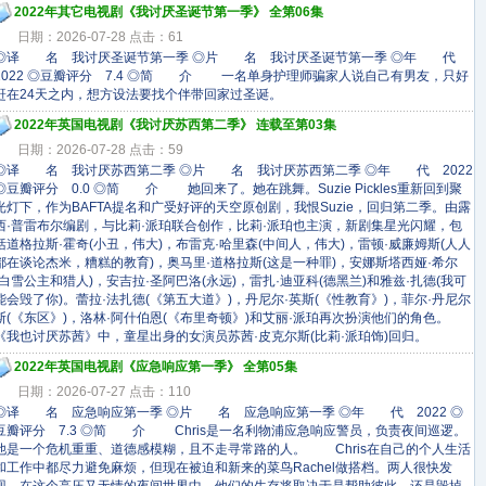
2022年其它电视剧《我讨厌圣诞节第一季》 全第06集
日期：2026-07-28 点击：61
◎译 名 我讨厌圣诞节第一季 ◎片 名 我讨厌圣诞节第一季 ◎年 代
2022 ◎豆瓣评分 7.4 ◎简 介 一名单身护理师骗家人说自己有男友，只好
赶在24天之内，想方设法要找个伴带回家过圣诞。
2022年英国电视剧《我讨厌苏西第二季》 连载至第03集
日期：2026-07-28 点击：59
◎译 名 我讨厌苏西第二季 ◎片 名 我讨厌苏西第二季 ◎年 代 2022
◎豆瓣评分 0.0 ◎简 介 她回来了。她在跳舞。Suzie Pickles重新回到聚
光灯下，作为BAFTA提名和广受好评的天空原创剧，我恨Suzie，回归第二季。由露
西·普雷布尔编剧，与比莉·派珀联合创作，比莉·派珀也主演，新剧集星光闪耀，包
括道格拉斯·霍奇(小丑，伟大)，布雷克·哈里森(中间人，伟大)，雷顿·威廉姆斯(人人
都在谈论杰米，糟糕的教育)，奥马里·道格拉斯(这是一种罪)，安娜斯塔西娅·希尔
(白雪公主和猎人)，安吉拉·圣阿巴洛(永远)，雷扎·迪亚科(德黑兰)和雅兹·扎德(我可
能会毁了你)。蕾拉·法扎德(《第五大道》)，丹尼尔·英斯(《性教育》)，菲尔·丹尼尔
斯(《东区》)，洛林·阿什伯恩(《布里奇顿》)和艾丽·派珀再次扮演他们的角色。
《我也讨厌苏茜》中，童星出身的女演员苏茜·皮克尔斯(比莉·派珀饰)回归。
2022年英国电视剧《应急响应第一季》 全第05集
日期：2026-07-27 点击：110
◎译 名 应急响应第一季 ◎片 名 应急响应第一季 ◎年 代 2022 ◎
豆瓣评分 7.3 ◎简 介 Chris是一名利物浦应急响应警员，负责夜间巡逻。
他是一个危机重重、道德感模糊，且不走寻常路的人。 Chris在自己的个人生活
和工作中都尽力避免麻烦，但现在被迫和新来的菜鸟Rachel做搭档。两人很快发