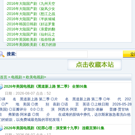
·
2016年大陆国产剧《九州天空
·
2016年大陆国产剧《旋风少女
·
2016年大陆国产剧《怒江之战
·
2016年大陆国产剧《半妖倾城
·
2016年韩国日韩剧《好运罗曼
·
2016年大陆国产剧《亲爱的翻
·
2016年大陆国产剧《仙剑云之
·
2016年英国欧美剧《低俗怪谈
·
2016年美国欧美剧《 权力的游
搜索:
首页
>
电视剧
>
欧美电视剧
>
2026年美国电视剧《黑道新上路 第二季》 全第06集
日期：2026-08-07 点击：52
◎译 名 黑道新上路 第二季 ◎片 名 黑道新上路 第二季 ◎年 代 202
6 ◎产 地 美国 ◎类 别 喜剧 ◎语 言 英语 ◎上映日期 2026-05-28
(美国) ◎豆瓣评分 0.0 ◎主 演 阿西夫·阿里 萨加尔·谢赫 普娜·贾甘纳
坦 弗莱德·阿米森 ◎简 介 在成堆的脏钱中挣扎，达尔斯家族急着洗白他
们的赃款，以免费城最危险的罪犯发现！
2026年美国电视剧《犯罪心理：演变第十九季》 连载至第01集