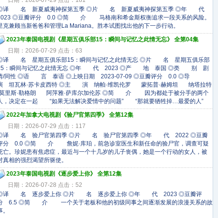
日期：2026-07-29 点击：181
◎译 名 新夏威夷神探第五季 ◎片 名 新夏威夷神探第五季 ◎年 代
2023 ◎豆瓣评分 0.0 ◎简 介 马格南和希金斯权衡追求一段关系的风险。
里克兼顾当新爸爸和管理La Mariana。胜本试图找出他的下一步行动。
2023年泰国电视剧《星期五俱乐部15：瞬间与记忆之此情无忘》 全第04集
日期：2026-07-29 点击：63
◎译 名 星期五俱乐部15：瞬间与记忆之此情无忘 ◎片 名 星期五俱乐部
15：瞬间与记忆之此情无忘 ◎年 代 2023 ◎产 地 泰国 ◎类 别 剧
情/同性 ◎语 言 泰语 ◎上映日期 2023-07-09 ◎豆瓣评分 0.0 ◎导
演 坦瓦林·苏卡皮西特 ◎主 演 纳帕·维凯伦罗 蒙拓普·赫姆坦 纳塔拉特
·莫里斯·勒格朗 阿萍雅·萨库尔加伦苏 ◎简 介 因为都处于被分手的两个
人，决定在一起 “如果无法解决爱情中的问题” “那就要牺牲掉…最爱的人”
2022年加拿大电视剧《验尸官第四季》 全第12集
日期：2026-07-29 点击：117
◎译 名 验尸官第四季 ◎片 名 验尸官第四季 ◎年 代 2022 ◎豆瓣
评分 0.0 ◎简 介 詹妮·库珀，前急诊室医生和新任命的验尸官，调查可疑
死亡。珍妮患有焦虑症，最近与一个十几岁的儿子丧偶，她是一个行动的女人，被
对真相的强烈渴望所驱使。
2023年泰国电视剧《逐步爱上你》 全第12集
日期：2026-07-28 点击：52
◎译 名 逐步爱上你 ◎片 名 逐步爱上你 ◎年 代 2023 ◎豆瓣评
分 6.5 ◎简 介 一个关于老板和他的初级同事之间逐渐发展的浪漫关系的故
事。