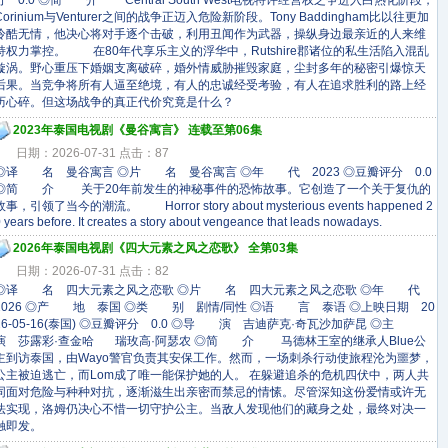
分 0.0 ◎简 介 Central South West电视特许经营权之争进入白热化阶段，
Corinium与Venturer之间的战争正迈入危险新阶段。Tony Baddingham比以往更加
冷酷无情，他决心将对手逐个击破，利用丑闻作为武器，操纵身边最亲近的人来维
持权力掌控。 在80年代享乐主义的浮华中，Rutshire郡诸位的私生活陷入混乱
漩涡。野心重压下婚姻支离破碎，婚外情威胁摧毁家庭，尘封多年的秘密引爆惊天
后果。当竞争将所有人逼至绝境，有人的忠诚经受考验，有人在追求胜利的路上经
历心碎。但这场战争的真正代价究竟是什么？
2023年泰国电视剧《曼谷寓言》 连载至第06集
日期：2026-07-31 点击：87
◎译 名 曼谷寓言 ◎片 名 曼谷寓言 ◎年 代 2023 ◎豆瓣评分 0.0
◎简 介 关于20年前发生的神秘事件的恐怖故事。它创造了一个关于复仇的
故事，引领了当今的潮流。 Horror story about mysterious events happened 2
 years before. It creates a story about vengeance that leads nowadays.
2026年泰国电视剧《四大元素之风之恋歌》 全第03集
日期：2026-07-31 点击：82
◎译 名 四大元素之风之恋歌 ◎片 名 四大元素之风之恋歌 ◎年 代
2026 ◎产 地 泰国 ◎类 别 剧情/同性 ◎语 言 泰语 ◎上映日期 20
26-05-16(泰国) ◎豆瓣评分 0.0 ◎导 演 吉迪萨克·奇瓦沙加萨昆 ◎主
演 莎露彩·查金哈 瑞玫高·阿瑟农 ◎简 介 马德林王室的继承人Blue公
主到访泰国，由Wayo警官负责其安保工作。然而，一场刺杀行动使旅程沦为噩梦，
公主被迫逃亡，而Lom成了唯一能保护她的人。 在躲避追杀的危机四伏中，两人共
同面对危险与种种对抗，逐渐滋生出亲密而禁忌的情愫。尽管深知这份爱情或许无
法实现，洛姆仍决心不惜一切守护公主。当敌人发现他们的藏身之处，最终对决一
触即发。