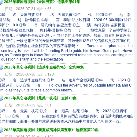
2026年泰国电视剧《天国男孩》 连载至第01集
日期：2026-07-31 点击：66
◎译 名 天国男孩 ◎片 名 天国男孩 ◎年 代 2026 ◎产 地 泰
国 ◎类 别 剧情/同性 ◎语 言 泰语 ◎上映日期 2026-05-30(泰国) ◎豆
瓣评分 0.0 ◎导 演 诺凡纳奇·柴亚文宏 ◎主 演 纳塔瓦特·吉罗提昆
诺拉维特·提迪查伦拉 奥利弗·普帕特 ◎简 介 坦拉克是一个在神学院长
大的孤儿，他的任务是帮助巴特，引导他走向上帝的道路。然而，随着坦拉克逐渐
了解巴特，一段意想不到的爱情开花结果，导致他质疑自己的信仰和父亲强加的期
望。他们的爱情会在社会和宗教的审视下存活吗？ Tanrak, an orphan raised in
 seminary, is tasked with befriending Bart to guide him toward God’s path. Howe
er, as Tanrak gets to know Bart, an unexpected romance blossoms, causing him t
 question his faith and the expectation
2023年其它电视剧《追杀华金穆列塔》 全第08集
日期：2026-07-30 点击：128
◎译 名 追杀华金穆列塔 ◎片 名 追杀华金穆列塔 ◎年 代 2023 ◎
豆瓣评分 0.0 ◎简 介 Follows the adventures of Joaquín Murrieta and C
rrillo as they unite to face a common enemy.
2022年其它电视剧《最美一枝花》 全第10集
日期：2026-07-29 点击：81
◎译 名 最美一枝花 ◎片 名 最美一枝花 ◎年 代 2022 ◎豆瓣评
分 0.0 ◎简 介 一头卷发的米其拥有凹凸有致的身材。自信满满的她深知自
己光芒四射，而唯一要做的就是说服索奇米尔科高中的其他人也相信这一点。
2023年美国电视剧《新夏威夷神探第五季》 连载至第20集