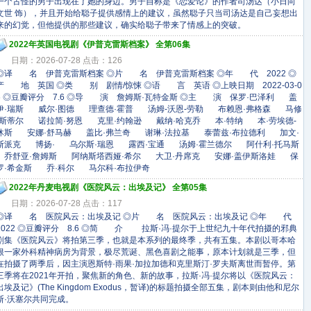
一个古怪的男子出现在了她的身边。男子自称是《恋爱论》的作者司汤达（小日向
文世 饰），并且开始给聪子提供感情上的建议，虽然聪子只当司汤达是自己妄想出
来的幻觉，但他提供的那些建议，确实给聪子带来了情感上的突破。
2022年英国电视剧《伊普克雷斯档案》 全第06集
日期：2026-07-28 点击：126
◎译 名 伊普克雷斯档案 ◎片 名 伊普克雷斯档案 ◎年 代 2022 ◎
产 地 英国 ◎类 别 剧情/惊悚 ◎语 言 英语 ◎上映日期 2022-03-0
6 ◎豆瓣评分 7.6 ◎导 演 詹姆斯·瓦特金斯 ◎主 演 保罗·巴泽利 盖
伊·瑞斯 威尔·图德 理查德·霍普 汤姆-沃恩-劳勒 布赖恩·弗格森 马修
·斯蒂尔 诺拉简·努恩 克里·约翰逊 戴纳·哈克乔 本·特纳 本·劳埃德-
休斯 安娜·舒马赫 盖比·弗兰奇 谢琳·法拉基 泰蕾兹·布拉德利 加文·
斯派克 博扬· 乌尔斯·瑞恩 露西·宝通 汤姆·霍兰德尔 阿什利·托马斯
乔舒亚·詹姆斯 阿纳斯塔西娅·希尔 大卫·丹席克 安娜·盖伊斯洛娃 保
罗·希金斯 乔·科尔 马尔科·布拉伊奇
2022年丹麦电视剧《医院风云：出埃及记》 全第05集
日期：2026-07-28 点击：117
◎译 名 医院风云：出埃及记 ◎片 名 医院风云：出埃及记 ◎年 代
2022 ◎豆瓣评分 8.6 ◎简 介 拉斯·冯·提尔于上世纪九十年代拍摄的邪典
剧集《医院风云》将拍第三季，也就是本系列的最终季，共有五集。本剧以哥本哈
根一家外科精神病房为背景，极尽荒诞、黑色喜剧之能事，原本计划就是三季，但
在拍摄了两季后，因主演恩斯特·雨果·加拉加德和克里斯汀·罗夫斯离世而暂停。第
三季将在2021年开拍，聚焦新的角色、新的故事，拉斯·冯·提尔将以《医院风云：
出埃及记》(The Kingdom Exodus，暂译)的标题拍摄全部五集，剧本则由他和尼尔
斯·沃塞尔共同完成。