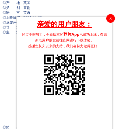
◎产 地 英国
◎类 别 喜剧
◎语 言 英语
◎上映日期 2021-05-20
X
亲爱的用户朋友：
◎豆瓣评分 8.4
◎导 演 奈妲·曼佐尔
◎主 演 大卫·艾弗里
荐片App
经过不懈努力，全新版本的
已成功上线，敬请
马修·哈内斯
新老用户朋友前往官网进行下载体验。
奥利弗·芬尼根
感谢您长久以来的支持，我们会努力做得更好！
舒雅德·法瑞斯
海莉·玛丽·艾克斯
贾韦德·坎
索菲娅·巴克莱
Madhav Sharma
Edesiri Okepnerho
Demmy Ladipo
Shobu Kapoor
安贾纳·瓦桑
扎齐·伊斯梅尔
Sarah Daniela Seggari
哈勒玛·侯赛因
Chantelle Alle
艾莎·哈特
Juliette Motamed
Lucie Shorthouse
Faith Omole
莎拉·卡米拉·因皮
◎简 介