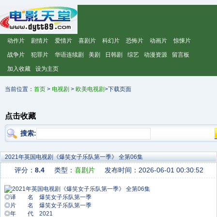
动作片
剧情片
爱情片
喜剧片
科幻片
恐怖片
动画片
惊悚片
战争片
犯罪片
华语连续剧
美剧
日韩剧
综艺
动漫资源
留言板
加入收藏
设为主页
当前位置：
首页
>
电视剧
>
欧美电视剧
>下载页面
点击收藏
搜索:
2021年英国电视剧《爆笑女子乐队第一季》 全第06集
评分：
8.4
类型：
喜剧片
发布时间：2026-06-01 00:30:52
◎译 名 爆笑女子乐队第一季
◎片 名 爆笑女子乐队第一季
◎年 代 2021