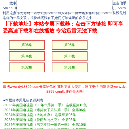
故事聚焦穆斯林朋克乐队「Lady Parts」，成员包括书呆子博士生、主吉他手
Amina Hussein，和凶猛神秘的主唱Saira。Amina迫切想要找到一名丈夫，Saira
利用这点作为筹码，表示只要Amina加入乐队，就帮她安排约会。Amina从没见过
这样的一群女孩，很快就沉浸在了她们打破规矩的欢乐之中。
【下载地址】本站专属下载器：点击下方链接 即可享
受高速下载和在线播放 专治迅雷无法下载
第06集
第05集
第04集
第03集
第02集
第01集
请把www.dytt8899.com分享给你的朋友,更多人使用，速度更快 电影天堂www.dyt
t8899.com欢迎你每天来!
●本栏目本周最新资源列表：
·
2023年美国电视剧《90年代秀第一季》 连载至第10集
·
2021年英国电视剧《爆笑女子乐队第一季》 全第06集
·
2024年美国电视剧《大地永存》 连载至第05集
·
2023年英国电视剧《爱丽丝与杰克》 全第03集
·
2024年美国电视剧《巴克斯特一家第一季》 全第10集