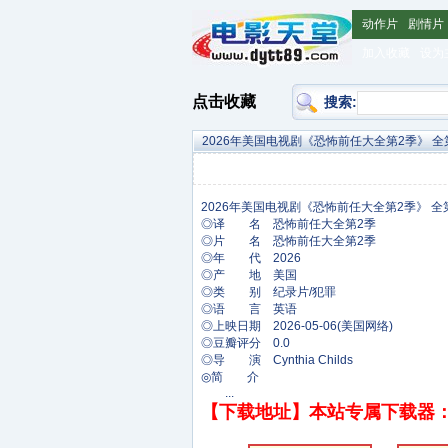
动作片
剧情片
加入收藏
设为
点击收藏
搜索:
2026年美国电视剧《恐怖前任大全第2季》 全
◎译 名 恐怖前任大全第2季
◎片 名 恐怖前任大全第2季
◎年 代 2026
◎产 地 美国
◎类 别 纪录片/犯罪
◎语 言 英语
◎上映日期 2026-05-06(美国网络)
◎豆瓣评分 0.0
◎导 演 Cynthia Childs
◎简 介
...
【下载地址】本站专属下载器：