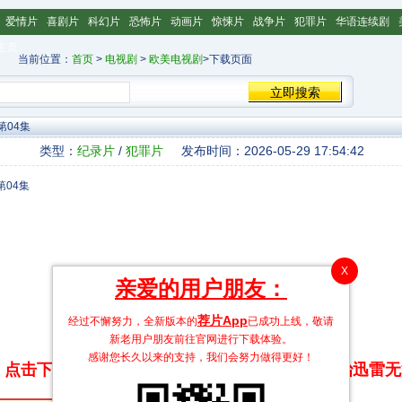
爱情片
喜剧片
科幻片
恐怖片
动画片
惊悚片
战争片
犯罪片
华语连续剧
主页
当前位置：
首页
>
电视剧
>
欧美电视剧
>下载页面
第04集
类型：
纪录片
/
犯罪片
发布时间：2026-05-29 17:54:42
X
亲爱的用户朋友：
荐片App
经过不懈努力，全新版本的
已成功上线，敬请
新老用户朋友前往官网进行下载体验。
感谢您长久以来的支持，我们会努力做得更好！
点击下方链接 即可享受高速下载和在线播放 专治迅雷