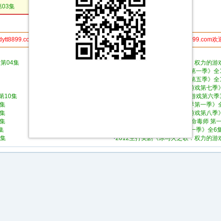
第03集
第02集
第01集
dytt8899.com分享给你的朋友,更多人使用，速度更快 电影天堂www.dytt8899.com
●本栏目本周最热门资源列表：
第04集
·
2011主打美剧《冰与火之歌：权力的游戏 
·
2013年主打美剧《性爱大师 第一季》全1
·
2015主打美剧《权力的游戏 第五季》全1
·
2017年美国欧美剧《权力的游戏第七季
第10集
·
2016年美国欧美剧《 权力的游戏第六季
4集
·
2016年美国欧美剧《西部世界第一季》
4集
·
2019年美国欧美剧《权力的游戏第八季
4集
·
2008年美国9.6分犯罪剧《绝命毒师 第
集
·
2021年美国电视剧《洛基 第一季》全6
7集
·
2012主打美剧《冰与火之歌：权力的游戏 