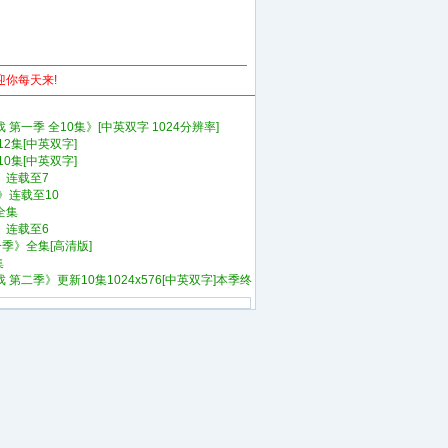
欢迎你每天来!
第一季 全10集》[中英双字 1024分辨率]
2集[中英双字]
0集[中英双字]
》连载至7
》连载至10
全集
》连载至6
一季》全集[高清版]
集
第二季》更新10集1024x576[中英双字]本季终