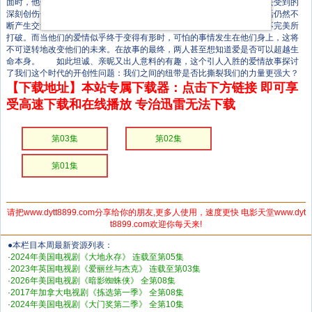
面时，他们之间产生了一种强大到似乎无法打破的联系。但爱丽丝在过去受到的
深刻创伤使她拒绝了杰克，两人分道扬镳。在随后的几年里，他们的生活仍然不
断产生交集。但每一次他们之间纯粹爱情都被环境、过去或他们自己的不完美所
打破。而当他们的爱情似乎终于变得有形时，可怕的事情发生在他们身上，这将
不可逆转地改变他们的未来。在故事的最终，两人甚至想知道爱是否可以超越生
命本身。 如此坦诚、亲昵又出人意料的有趣，这个引人入胜的爱情故事探讨
了我们这个时代的开创性问题：我们之间的纽带是否比撕裂我们的力量更强大？
【下载地址】本站专属下载器：点击下方链接 即可享
受高速下载和在线播放 专治迅雷无法下载
第03集
第02集
第01集
请把www.dytt8899.com分享给你的朋友,更多人使用，速度更快 电影天堂www.dyt
t8899.com欢迎你每天来!
●本栏目本周最新资源列表：
·
2024年美国电视剧《大地永存》 连载至第05集
·
2023年英国电视剧《爱丽丝与杰克》 连载至第03集
·
2026年美国电视剧《暗影蜘蛛侠》 全第08集
·
2017年加拿大电视剧《拣选第一季》 全第08集
·
2024年美国电视剧《大门奖第二季》 全第10集