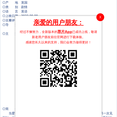
◎产 地 英国
◎类 别 剧情
◎语 言 英语
◎上映日期 2023-09-09
X
◎豆瓣评分 0.0
亲爱的用户朋友：
◎导 演 尤霍·库奥斯曼恩
许泰丰
荐片App
经过不懈努力，全新版本的
已成功上线，敬请
◎主 演 杰克·本斯
新老用户朋友前往官网进行下载体验。
Tom Chapman
Rachel Adedeji
感谢您长久以来的支持，我们会努力做得更好！
Sam Naz
Mark Cameron
Zo Aldrich
Tommy McDonnell
德雷克·霍萨姆
本·迪洛韦
多姆纳尔·格里森
泰利莎·特谢拉
马修·科特尔
阿曼达·劳伦斯
埃拉·布鲁科莱里
艾米·卢·伍德
苏尼尔·帕特尔
艾斯林·贝亚
安德丽娅·赖斯伯勒
◎简 介
当爱丽丝（安德丽娅·赖斯伯勒 饰）和杰克（多姆纳尔·格里森 饰）第一次见