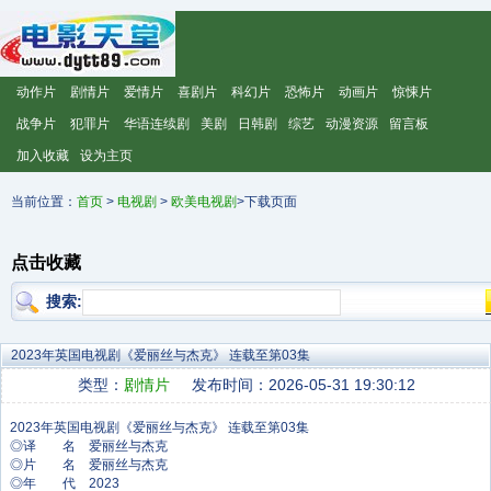
动作片
剧情片
爱情片
喜剧片
科幻片
恐怖片
动画片
惊悚片
战争片
犯罪片
华语连续剧
美剧
日韩剧
综艺
动漫资源
留言板
加入收藏
设为主页
当前位置：
首页
>
电视剧
>
欧美电视剧
>下载页面
点击收藏
搜索:
2023年英国电视剧《爱丽丝与杰克》 连载至第03集
类型：
剧情片
发布时间：2026-05-31 19:30:12
◎译 名 爱丽丝与杰克
◎片 名 爱丽丝与杰克
◎年 代 2023