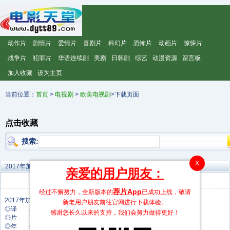
动作片
剧情片
爱情片
喜剧片
科幻片
恐怖片
动画片
惊悚片
战争片
犯罪片
华语连续剧
美剧
日韩剧
综艺
动漫资源
留言板
加入收藏
设为主页
当前位置：
首页
>
电视剧
>
欧美电视剧
>下载页面
点击收藏
搜索:
X
2017年加拿大电视剧《拣选第一季》 连载至第08集
亲爱的用户朋友：
评分：
9.3
发布时间：2026-05-30 00:30:04
荐片App
经过不懈努力，全新版本的
已成功上线，敬请
新老用户朋友前往官网进行下载体验。
◎译 名 拣选第一季
感谢您长久以来的支持，我们会努力做得更好！
◎片 名 拣选第一季
◎年 代 2017