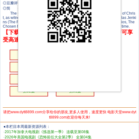
◎豆瓣评分 9.3
◎简 介
The Chosen is the first multi-season television series about the life of Chris
t, as witnessed through the eyes of those He impacted. Directed by Dallas Jenki
ns (The Resurrection of Gavin Stone) and distributed by VidAngel Studios, The
Chosen has grown to become the largest crowdfunded TV series of all time.
【下载地址】本站专属下载器：点击下方链接 即可享
受高速下载和在线播放 专治迅雷无法下载
第08集
第07集
第06集
第05集
第04集
第03集
第02集
第01集
请把www.dytt8899.com分享给你的朋友,更多人使用，速度更快 电影天堂www.dyt
t8899.com欢迎你每天来!
●本栏目本周最新资源列表：
·
2017年加拿大电视剧《拣选第一季》 连载至第08集
·
2026年美国电视剧《恐怖前任大全第2季》 全第04集