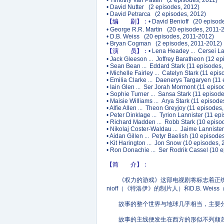
• Timothy Van Patten (2 episodes, 2011)
• David Nutter (2 episodes, 2012)
• David Petrarca (2 episodes, 2012)
【编 剧】：
• David Benioff (20 episod
• George R.R. Martin (20 episodes, 2011-
• D.B. Weiss (20 episodes, 2011-2012)
• Bryan Cogman (2 episodes, 2011-2012)
【演 员】：
• Lena Headey ... Cersei L
• Jack Gleeson ... Joffrey Baratheon (12 
• Sean Bean ... Eddard Stark (11 episode
• Michelle Fairley ... Catelyn Stark (11 ep
• Emilia Clarke ... Daenerys Targaryen (1
• Iain Glen ... Ser Jorah Mormont (11 epi
• Sophie Turner ... Sansa Stark (11 episod
• Maisie Williams ... Arya Stark (11 episod
• Alfie Allen ... Theon Greyjoy (11 episode
• Peter Dinklage ... Tyrion Lannister (11 e
• Richard Madden ... Robb Stark (10 epis
• Nikolaj Coster-Waldau ... Jaime Lannist
• Aidan Gillen ... Petyr Baelish (10 episo
• Kit Harington ... Jon Snow (10 episodes
• Ron Donachie ... Ser Rodrik Cassel (10
【简 介】：
《权力的游戏》这部电视剧将标志着正统史诗奇幻
nioff（《特洛伊》的制片人）和D.B. We
故事的整个世界与地球几乎相当，主要分为
故事的主线便发生在西方的形似不列颠岛的