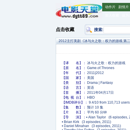
动作片
剧情片
加入收藏
设为
点击收藏
搜索:
2012主打美剧《冰与火之歌：权力的游戏 第二季
【译 名】：
冰与火之歌：权力的游戏
【原 名】：
Game.of.Thrones
【年 代】：
2011|2012
【国 家】：
美国
【类 别】：
Drama | Fantasy
【语 言】：
英语
【首 播】：
2011年04月17日
【电 视 台】：
HBO
【IMDB评分】：
9.4/10 from 110,713 user
【集 数】：
预计 10 集
【片 长】：
平均 60 分钟
【导 演】：
• Alan Taylor (6 episodes,
• Brian Kirk (3 episodes, 2011)
• Daniel Minahan (3 episodes, 2011)