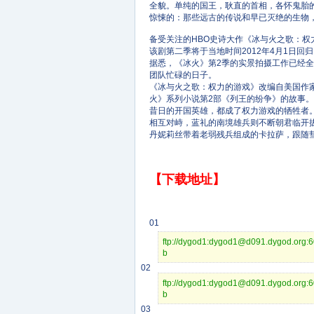
全貌。单纯的国王，耿直的首相，各怀鬼胎
惊悚的：那些远古的传说和早已灭绝的生物
备受关注的HBO史诗大作《冰与火之歌：权力
该剧第二季将于当地时间2012年4月1日回
据悉，《冰火》第2季的实景拍摄工作已经全
团队忙碌的日子。
《冰与火之歌：权力的游戏》改编自美国作
火》系列小说第2部《列王的纷争》的故事。
昔日的开国英雄，都成了权力游戏的牺牲者
相互对峙，蓝礼的南境雄兵则不断朝君临开
丹妮莉丝带着老弱残兵组成的卡拉萨，跟随彗
【下载地址】
01
ftp://dygod1:dygod1@d091.dy
b
02
ftp://dygod1:dygod1@d091.dy
b
03