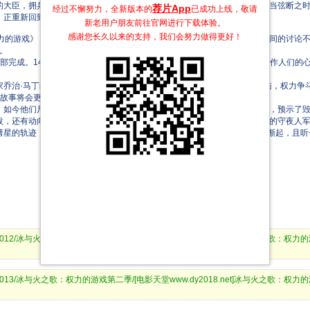
的大臣，拥兵自重的四方诸侯，全国仅靠着一根细弦维系着表面的和平，而当弦断之
荐片App
经过不懈努力，全新版本的
已成功上线，敬请
，正重新回到这片土地。
新老用户朋友前往官网进行下载体验。
感谢您长久以来的支持，我们会努力做得更好！
的游戏》（Game of Thrones）第一季大获成功之后，关于第二季回归时间的讨
归。
部完成。140天，3个国家，诸多外景地……10个小时的故事盈满了电视制作人们的
家乔治·马丁的同名畅销奇幻小说系列，故事发生在一块名叫维斯特洛的大陆，权力争
故事将会更加黑暗，寒风渐起，4月1日我们不见不散。
。如今他们尸骨未寒，群雄相继而起，纷纷僭越称王。天际一道血红色彗星，预示了
拔，还有动向不明的史坦尼斯，以及西北黑海之上的铁群岛诸民。戍守北疆的守夜人军
星的轨迹，穿越茫茫洪荒，朝遥远渺茫的复国大业进发...凛冬将至，冷风渐起，且
god.org:6012/冰与火之歌：权力的游戏第二季/[电影天堂www.dy2018.net]冰与火之歌：权力
god.org:6013/冰与火之歌：权力的游戏第二季/[电影天堂www.dy2018.net]冰与火之歌：权力