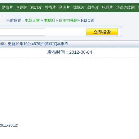
爱情片
喜剧片
科幻片
恐怖片
动画片
惊悚片
战争片
犯罪片
华语连续剧
主页
当前位置：
电影天堂
>
电视剧
>
欧美电视剧
>下载页面
》更新10集1024x576[中英双字]本季终
发布时间：2012-06-04
s
 2011-2012)