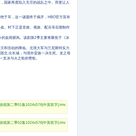
时，国家再度陷入无尽的战乱之中。而更让人
论不绝于耳，这一谜题终于揭开，HBO官方宣布
心血。时下正是音效、视效、配乐等后期制作
斗的血雨腥风。该剧第2季主要将聚焦于《冰
毁灭和浩劫的降临。北境大军与兰尼斯特实力
团北 出长城，与境外蛮族一决生死。龙之母
听一支冰与火之歌的赞歌。
的游戏第二季01集1024x576[中英双字].rmv
的游戏第二季02集1024x576[中英双字].rmv