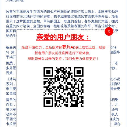
大陆的陆地。
故事的主线便发生在西方的形似不列颠岛的维斯特洛大陆上。由国王劳勃拜
拉席恩前往北地拜访他的好友：临冬城主暨北境统领艾德史塔克开始，渐渐
展示了这片国度的全貌。单纯的国王，耿直的首相，各怀鬼胎的大臣，拥兵
自重的四方诸侯，全国仅靠着一根细弦维系着表面的和平，而当弦断之时，
国家再度陷入无尽的战乱之中。而更让人惊悚的：那些远古的传说和早已灭
X
亲爱的用户朋友：
绝的生物，正重新回到这片土地。
荐片App
备受关注的HBO史诗大作《冰与火之歌：权力的游戏》（Game of Throne
经过不懈努力，全新版本的
已成功上线，敬请
s）第一季大获成功之后，关于第二季回归时间的讨论不绝于耳，这一谜题终
新老用户朋友前往官网进行下载体验。
于揭开，HBO官方宣布该剧第二季将于当地时间2012年4月1日回归。
感谢您长久以来的支持，我们会努力做得更好！
据悉，《冰火》第2季的实景拍摄工作已经全部完成。140天，3个国家，诸
多外景地……10个小时的故事盈满了电视制作人们的心血。时下正是音效、
视效、配乐等后期制作团队忙碌的日子。
《冰与火之歌：权力的游戏》改编自美国作家乔治?马丁的同名畅销奇幻小说
系列，故事发生在一块名叫维斯特洛的大陆，权力争斗的血雨腥风。该剧第2
季主要将聚焦于《冰火》系列小说第2部《列王的纷争》的故事。故事将会更
加黑暗，寒风渐起，4月1日我们不见不散。
昔日的开国英雄，都成了权力游戏的牺牲者。如今他们尸骨未寒，群雄相继
而起，纷纷僭越称王。天际一道血红色彗星，预示了毁灭和浩劫的降临。北
境大军与兰尼斯特实力相互对峙，蓝礼的南境雄兵则不断朝君临开拔，还有
动向不明的史坦尼斯，以及西北黑海之上的铁群岛诸民。戍守北疆的守夜人
军团北 出长城，与境外蛮族一决生死。龙之母丹妮莉丝带着老弱残兵组成的
卡拉萨，跟随彗星的轨迹，穿越茫茫洪荒，朝遥远渺茫的复国大业进发...凛冬