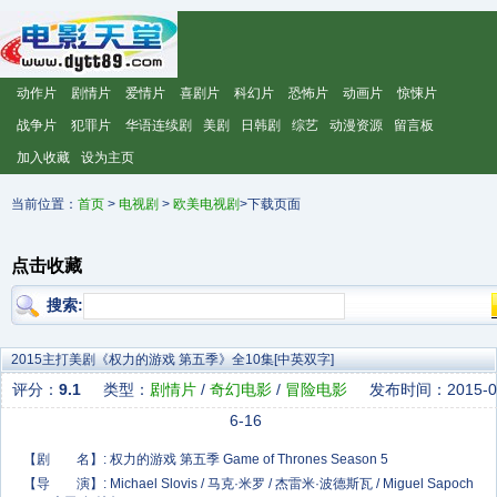
动作片
剧情片
爱情片
喜剧片
科幻片
恐怖片
动画片
惊悚片
战争片
犯罪片
华语连续剧
美剧
日韩剧
综艺
动漫资源
留言板
加入收藏
设为主页
当前位置：
首页
>
电视剧
>
欧美电视剧
>下载页面
点击收藏
搜索:
2015主打美剧《权力的游戏 第五季》全10集[中英双字]
评分：
9.1
类型：
剧情片
/
奇幻电影
/
冒险电影
发布时间：2015-0
6-16
【剧 名】: 权力的游戏 第五季 Game of Thrones Season 5
【导 演】: Michael Slovis / 马克·米罗 / 杰雷米·波德斯瓦 / Miguel Sapoch