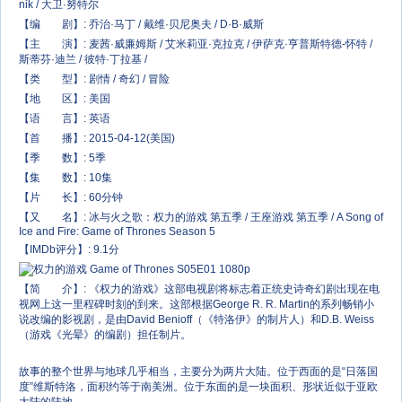
nik / 大卫·努特尔
【编 剧】: 乔治·马丁 / 戴维·贝尼奥夫 / D·B·威斯
【主 演】: 麦茜·威廉姆斯 / 艾米莉亚·克拉克 / 伊萨克·亨普斯特德-怀特 /
斯蒂芬·迪兰 / 彼特·丁拉基 /
【类 型】: 剧情 / 奇幻 / 冒险
【地 区】: 美国
【语 言】: 英语
【首 播】: 2015-04-12(美国)
【季 数】: 5季
【集 数】: 10集
【片 长】: 60分钟
【又 名】: 冰与火之歌：权力的游戏 第五季 / 王座游戏 第五季 / A Song of
Ice and Fire: Game of Thrones Season 5
【IMDb评分】: 9.1分
【简 介】: 《权力的游戏》这部电视剧将标志着正统史诗奇幻剧出现在电
视网上这一里程碑时刻的到来。这部根据George R. R. Martin的系列畅销小
说改编的影视剧，是由David Benioff（《特洛伊》的制片人）和D.B. Weiss
（游戏《光晕》的编剧）担任制片。
故事的整个世界与地球几乎相当，主要分为两片大陆。位于西面的是“日落国
度”维斯特洛，面积约等于南美洲。位于东面的是一块面积、形状近似于亚欧