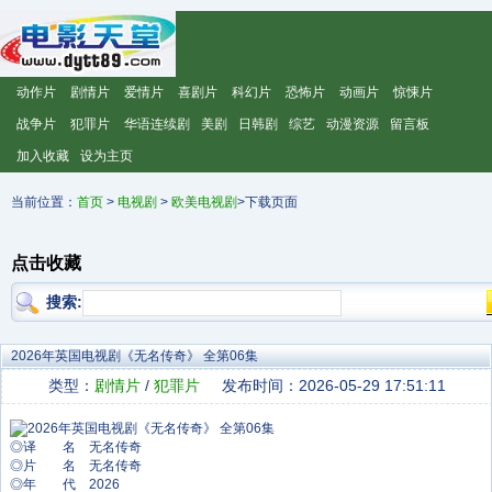
动作片
剧情片
爱情片
喜剧片
科幻片
恐怖片
动画片
惊悚片
战争片
犯罪片
华语连续剧
美剧
日韩剧
综艺
动漫资源
留言板
加入收藏
设为主页
当前位置：
首页
>
电视剧
>
欧美电视剧
>下载页面
点击收藏
搜索:
2026年英国电视剧《无名传奇》 全第06集
类型：
剧情片
/
犯罪片
发布时间：2026-05-29 17:51:11
◎译 名 无名传奇
◎片 名 无名传奇
◎年 代 2026