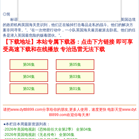
海莉·斯奎尔斯
汤姆·伯克
◎简 介
标语写道：“20世纪90年代初，在国际禁毒战争最激烈的时候，负责英国边境
的政府机构英国海关意识到，他们正在输掉打击毒品走私的战斗。他们的解决方
案非同寻常。”。“在一次绝密行动中，一小队英国海关雇员被派去卧底。他们的任
务是潜入英国最危险的贩毒团伙。”。
【下载地址】本站专属下载器：点击下方链接 即可享
受高速下载和在线播放 专治迅雷无法下载
第06集
第05集
第04集
第03集
第02集
第01集
请把www.dytt8899.com分享给你的朋友,更多人使用，速度更快 电影天堂www.dyt
t8899.com欢迎你每天来!
●本栏目本周最新资源列表：
·
2026年美国电视剧《恐怖前任大全第2季》 全第04集
·
2026年英国电视剧《无名传奇》 全第06集