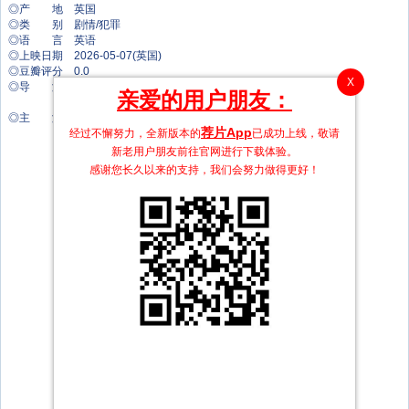
◎产 地 英国
◎类 别 剧情/犯罪
◎语 言 英语
◎上映日期 2026-05-07(英国)
◎豆瓣评分 0.0
X
◎导 演 布拉迪·胡德
亲爱的用户朋友：
朱利安·霍姆斯
◎主 演 汤姆·克里斯蒂安
荐片App
Alex Mason
经过不懈努力，全新版本的
已成功上线，敬请
杰米·麦克拉克伦
新老用户朋友前往官网进行下载体验。
斯蒂芬·阿格纽
感谢您长久以来的支持，我们会努力做得更好！
劳拉·盖斯特
艾瑞斯·李
纽曼·阿卡
希利·克罗斯兰
通恰伊·古奈什
帕丽丝·本杰明
穆拉特·埃尔克克
史蒂夫·库根
约书亚·塞缪尔斯
约翰尼·哈里斯
Mario Assi
Kem Hassan
杰拉尔德·基德
佳思敏·布莱克波洛
阿梅尔·艾米恩
道格拉斯·霍奇