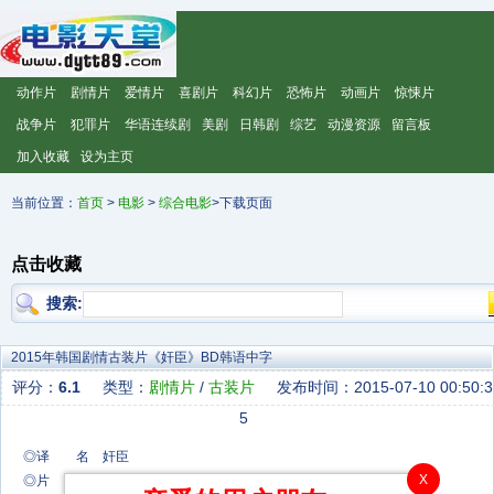
动作片
剧情片
爱情片
喜剧片
科幻片
恐怖片
动画片
惊悚片
战争片
犯罪片
华语连续剧
美剧
日韩剧
综艺
动漫资源
留言板
加入收藏
设为主页
当前位置：
首页
>
电影
>
综合电影
>下载页面
点击收藏
搜索:
2015年韩国剧情古装片《奸臣》BD韩语中字
评分：
6.1
类型：
剧情片
/
古装片
发布时间：2015-07-10 00:50:3
5
◎译 名 奸臣
X
◎片 名 간신