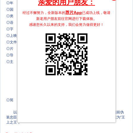
亲爱的用户朋友：
◎年 代 2015
◎国 家 韩国
荐片App
经过不懈努力，全新版本的
已成功上线，敬请
◎类 别 剧情/古装
新老用户朋友前往官网进行下载体验。
◎语 言 韩语
感谢您长久以来的支持，我们会努力做得更好！
◎字 幕 简体中文字幕
◎上映日期 2015-05-21(韩国)
◎文件大小 1CD 1.17G
◎片 长 133分钟
◎导 演 闵奎东 Kyu-Dong Min
◎主 演 朱智勋 Ji-hun Ju
金康宇 Kang-woo Kim
林智妍 Ji-Yeon Lim
千浩振 Ho-jin Jeon
李宥英 You-Young Lee
◎简 介
以朝鲜历史上著名暴君燕山君执政时期为背景，讲述的是在君王面前伪
装忠臣，实际上却是扰乱政坛主谋的奸臣的故事，其视皇帝为傀儡，实为“王
上之王”。