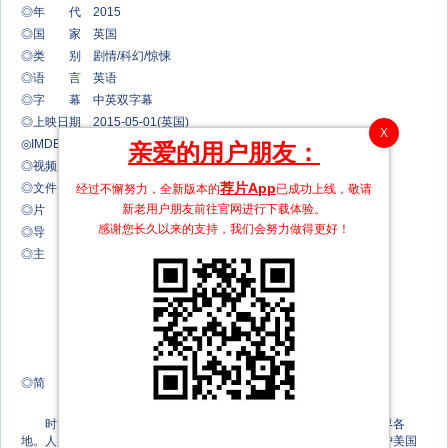
◎年 代 2015
◎国 家 英国
◎类 别 剧情/科幻/惊悚
◎语 言 英语
◎字 幕 中英双字幕
◎上映日期 2015-05-01(英国)
X
◎IMDB评分 4.4/10 from 2,504 users
亲爱的用户朋友：
◎视频尺寸 1280x720
荐片App
◎文件大小 1.16 GiB
经过不懈努力，全新版本的
已成功上线，敬请
新老用户朋友前往官网进行下载体验。
◎片 长 119分钟
感谢您长久以来的支持，我们会努力做得更好！
◎导 演 汤姆·格林
◎主 演 约瑟夫·戴浦西 Joseph Dempsie
强尼·哈瑞思 Johnny Harris
索菲亚·宝特拉 Sofia Boutella
萨姆·凯雷 Sam Keeley
帕克·索耶 Parker Sawyers
◎简 介
时间已经过去了七年，外星怪兽已经冲破了禁区封锁，拓展到世界各
地。人类不再处于地球食物链的顶端，不得不为生存而挣扎。为了保护美国