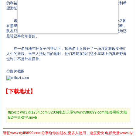
的利益，很多士兵被派往了国外与外星怪兽作战，但取得这场战争的胜利希
望渺茫。
诺亚是一名老兵，他新接到一项命令：深入怪兽的核心区去解救一名困
在那里的美国大兵，然而这项任务遭遇意外，诺亚的通讯和运输都被切断，
队友只剩下一个刚刚从军校毕业、毫无实战经验的小鬼——并且他的兄弟还
是诺亚奉命杀害的。
在一名当地年轻女子的帮助下，这两名士兵展开了一场注定将改变他们
人生的旅程。当三人抵达目的地时，他们发现在我们这个星球上的真正野兽
也许并不是外星怪兽。
◎影片截图
【下载地址】
ftp://c:c@d3.dl1234.com:8203/[电影天堂www.dytt8899.com]怪兽黑暗大陆
BD中英双字.rmvb
请把www.dytt8899.com分享给你的朋友,更多人使用，速度更快 电影天堂www.dyt