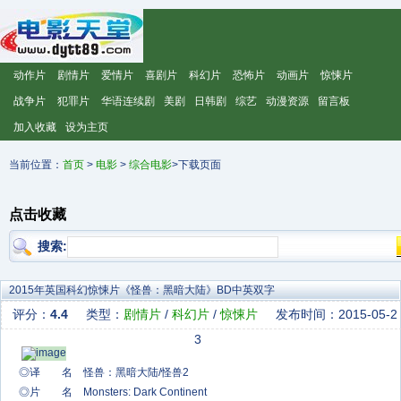
动作片
剧情片
爱情片
喜剧片
科幻片
恐怖片
动画片
惊悚片
战争片
犯罪片
华语连续剧
美剧
日韩剧
综艺
动漫资源
留言板
加入收藏
设为主页
当前位置：
首页
>
电影
>
综合电影
>下载页面
点击收藏
搜索:
2015年英国科幻惊悚片《怪兽：黑暗大陆》BD中英双字
评分：
4.4
类型：
剧情片
/
科幻片
/
惊悚片
发布时间：2015-05-2
3
◎译 名 怪兽：黑暗大陆/怪兽2
◎片 名 Monsters: Dark Continent