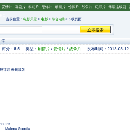
爱情片
喜剧片
科幻片
恐怖片
动画片
惊悚片
战争片
犯罪片
华语连续剧
主页
当前位置：
电影天堂
>
电影
>
综合电影
>下载页面
中字
评分：
8.5
类型：
剧情片
/
爱情片
/
战争片
发布时间：2013-03-12
玛莲娜 未删减版
atore
 Malena Scordia