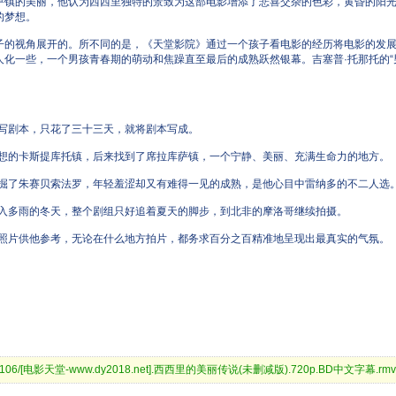
萨镇的美丽，他认为西西里独特的景致为这部电影增添了悲喜交杂的色彩，黄昏的阳
的梦想。
子的视角展开的。所不同的是，《天堂影院》通过一个孩子看电影的经历将电影的发
化一些，一个男孩青春期的萌动和焦躁直至最后的成熟跃然银幕。吉塞普·托那托的“
猛写剧本，只花了三十三天，就将剧本写成。
幻想的卡斯提库托镇，后来找到了席拉库萨镇，一个宁静、美丽、充满生命力的地方。
发掘了朱赛贝索法罗，年轻羞涩却又有难得一见的成熟，是他心目中雷纳多的不二人选
进入多雨的冬天，整个剧组只好追着夏天的脚步，到北非的摩洛哥继续拍摄。
里照片供他参考，无论在什么地方拍片，都务求百分之百精准地呈现出最真实的气氛。
d.org:9106/[电影天堂-www.dy2018.net].西西里的美丽传说(未删减版).720p.BD中文字幕.rmv