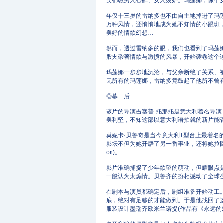
笑都教男人心醉、女人羡妒。玛莲娜，像个
年仅十三岁的雷纳多也不由自主地掉进了玛
万种风情，还悄悄地成为她不知情的小跟班
美好的情欲幻想…
然而，透过雷纳多的眼，我们也看到了玛莲
股夹杂著情欲与激愤的风暴，开始袭卷这个
玛莲娜一步步地沉沦，与父亲断绝了关系、
无所有的玛莲娜，雷纳多竟鼓起了他所不曾
◎幕 后
该片的导演吉塞普·托那托是意大利着名导
美利坚，不知这部以意大利语拍就的新片能否
莫妮卡·贝鲁奇是当今意大利T型台上最着
影坛不但为她开辟了另一番事业，还将她拉回“正
on)。
影片准确捕捉了少年欲望的萌动，但耀眼点
一般认为太煽情。贝鲁齐的扮相撼动了全球
在剧本与演员都确定后，剧组准备开始动工。要将
底，绝对有足够的才能做到。于是他找回了
服装设计墨瑞齐欧米兰诺提(作品有《永远的