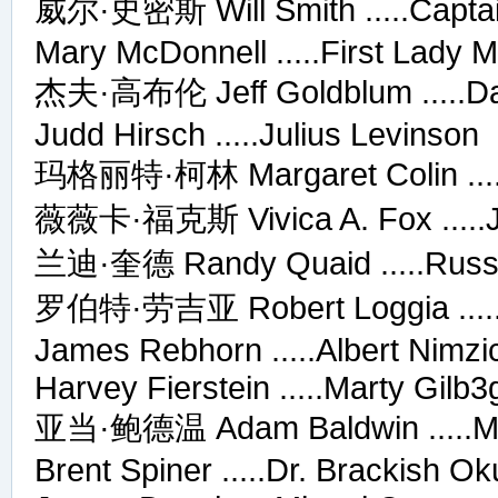
威尔·史密斯 Will Smith .....Captain
Mary McDonnell .....First Lady 
杰夫·高布伦 Jeff Goldblum .....Da
Judd Hirsch .....Julius Levinson
玛格丽特·柯林 Margaret Colin ....
薇薇卡·福克斯 Vivica A. Fox .....
兰迪·奎德 Randy Quaid .....Russ
罗伯特·劳吉亚 Robert Loggia .....G
James Rebhorn .....Albert Nimzi
Harvey Fierstein .....Marty Gilb
3
亚当·鲍德温 Adam Baldwin .....Maj
Brent Spiner .....Dr. Brackish O