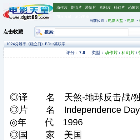
动作片
剧情片
爱情片
喜剧片
科幻片
恐怖片
加入收藏
设为主页
当前位置：
电影天堂
>
电影
>
点击收藏
搜索:
1024分辨率《独立日》BD中英双字
评分：
7.9
类型：
动作片
/
科幻片
/
◎译 名 天煞-地球反击战/独
◎片 名 Independence Day
◎年 代 1996
◎国 家 美国