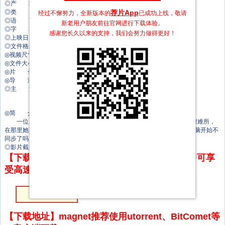
◎产 地 西班牙
◎类 别 剧情
荐片App
经过不懈努力，全新版本的
已成功上线，敬请
◎语 言 西班牙语
新老用户朋友前往官网进行下载体验。
◎字 幕 中文字幕
感谢您长久以来的支持，我们会努力做得更好！
◎上映日期 2021-09-05(多伦多电影节)/2021-11-05(西班牙)
◎文件格式 x264 + ACC
◎视频尺寸 1920 x 1080
◎文件大小 2362 MB
◎片 长 106 Mins
◎导 演 胡安乔·希门尼斯·佩纳
◎主 演 Julius Cotter
米奇·艾斯巴尔贝
Cris Iglesias
◎简 介
一位声音设计师在录音室里找到了与前任、同事和母亲破裂关系的避难所，
在那里她可以花几个小时录制Foley和狂野曲目，编辑和混音。但她的大脑开始不
同步了吗？
◎影片截图
【下载地址】本站专属下载器：点击下方链接 即可享
受高速下载和在线播放 专治迅雷无法下载
HD中英双字
【下载地址】magnet推荐使用utorrent、BitComet等