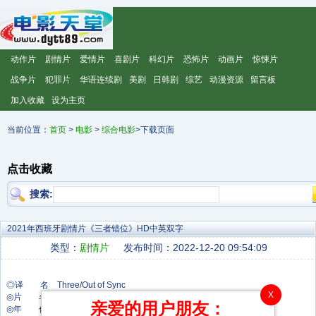
动作片
剧情片
爱情片
喜剧片
科幻片
恐怖片
动画片
惊悚片
战争片
犯罪片
华语连续剧
美剧
日韩剧
综艺
动漫资源
留言板
加入收藏
设为主页
当前位置：
首页
>
电影
>
综合电影
>下载页面
点击收藏
搜索:
2021年西班牙剧情片《三者错位》HD中英双字
类型：
剧情片
发布时间：2022-12-20 09:54:09
◎译 名 Three/Out of Sync
X
◎片 名 Tres
亲爱的用户朋友：
◎年 代 2021