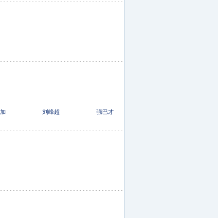
玛加 刘峰超 强巴才