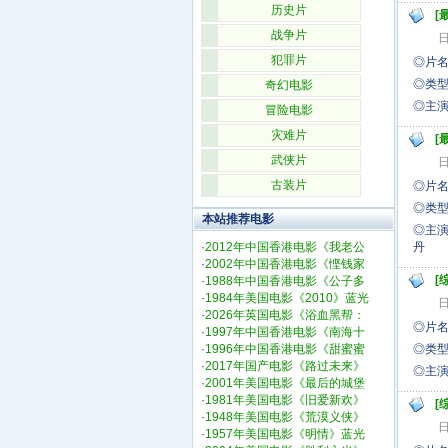
历史片
[
战争片
日
犯罪片
◎片名:
◎类型
奇幻电影
◎
冒险电影
灾难片
[
武侠片
日
古装片
◎片名
◎类型
本站推荐电影
◎
·
2012年中国香港电影《我老公
丹
·
2002年中国香港电影《悭钱家
[
·
1988年中国香港电影《公子多
·
1984年美国电影《2010》蓝光
日
·
2026年英国电影《浴血黑帮：
◎片名
·
1997年中国香港电影《南海十
·
1996年中国香港电影《甜蜜蜜
◎类型
·
2017年国产电影《路过未来》
◎
·
2001年美国电影《最后的城堡
·
1981年美国电影《旧爱新欢》
[
·
1948年美国电影《荒漠义侠》
日
·
1957年美国电影《明情》蓝光