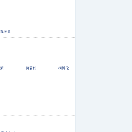
琳昊
夏茉 何若鹤 柯博伦