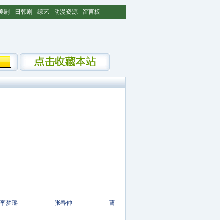
美剧
日韩剧
综艺
动漫资源
留言板
 李梦瑶 张春仲 曹