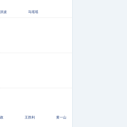
洪波 马瑶瑶
杨政 王胜利 黄一山