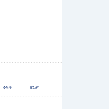
峰超 冷昊泽 董劭辉