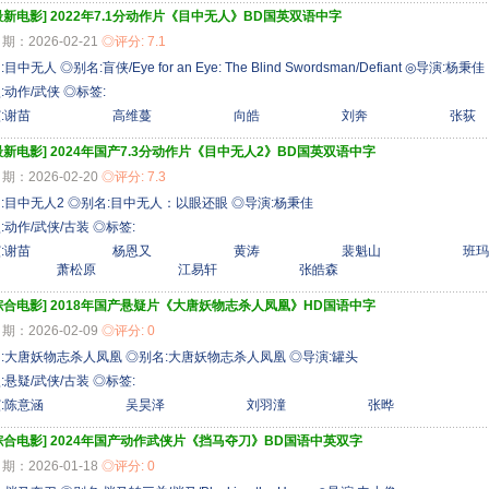
最新电影]
2022年7.1分动作片《目中无人》BD国英双语中字
期：2026-02-21
◎评分: 7.1
目中无人 ◎别名:盲侠/Eye for an Eye: The Blind Swordsman/Defiant ◎导演:杨秉佳
:动作/武侠 ◎标签:
主演:谢苗 高维蔓 向皓 刘奔 张荻
最新电影]
2024年国产7.3分动作片《目中无人2》BD国英双语中字
期：2026-02-20
◎评分: 7.3
:目中无人2 ◎别名:目中无人：以眼还眼 ◎导演:杨秉佳
:动作/武侠/古装 ◎标签:
主演:谢苗 杨恩又 黄涛 裴魁山 班
 萧松原 江易轩 张皓森
综合电影]
2018年国产悬疑片《大唐妖物志杀人凤凰》HD国语中字
期：2026-02-09
◎评分: 0
:大唐妖物志杀人凤凰 ◎别名:大唐妖物志杀人凤凰 ◎导演:罐头
:悬疑/武侠/古装 ◎标签:
主演:陈意涵 吴昊泽 刘羽潼 张晔
综合电影]
2024年国产动作武侠片《挡马夺刀》BD国语中英双字
期：2026-01-18
◎评分: 0