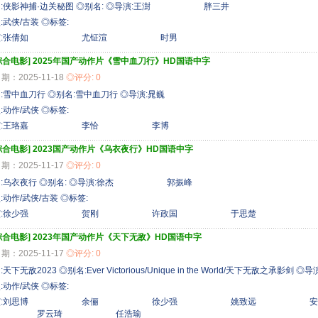
名:侠影神捕·边关秘图 ◎别名: ◎导演:王澍 胖三井
:武侠/古装 ◎标签:
主演:张倩如 尤钲渲 时男
综合电影]
2025年国产动作片《雪中血刀行》HD国语中字
期：2025-11-18
◎评分: 0
:雪中血刀行 ◎别名:雪中血刀行 ◎导演:晁巍
:动作/武侠 ◎标签:
主演:王珞嘉 李恰 李博
综合电影]
2023国产动作片《乌衣夜行》HD国语中字
期：2025-11-17
◎评分: 0
名:乌衣夜行 ◎别名: ◎导演:徐杰 郭振峰
:动作/武侠/古装 ◎标签:
主演:徐少强 贺刚 许政国 于思楚
综合电影]
2023年国产动作片《天下无敌》HD国语中字
期：2025-11-17
◎评分: 0
天下无敌2023 ◎别名:Ever Victorious/Unique in the World/天下无敌之承影剑 ◎
:动作/武侠 ◎标签:
主演:刘思博 余俪 徐少强 姚致远 
 罗云琦 任浩瑜