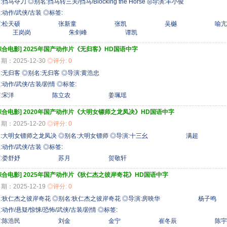
挡马夺刀 ◎别名:挡马转三关/挡马/Blocking the Horse ◎导演:丰小俊
:动作/武侠/古装 ◎标签:
主演:松天硕 张新童 张凯 吴樾 
岗岗 朱剑峰 谭凯
综合电影]
2025年国产动作片《无归客》HD国语中字
期：2025-12-30
◎评分: 0
:无归客 ◎别名:无归客 ◎导演:黄浩忠
:动作/武侠/古装/剧情 ◎标签:
主演:宋洋 陈立农 姜珮瑶
综合电影]
2020年国产动作片《大明女镖师之龙凤决》HD国语中字
期：2025-12-20
◎评分: 0
名:大明女镖师之龙凤决 ◎别名:大明女镖师 ◎导演:十三幺 满超
:动作/武侠/古装 ◎标签:
主演:娄舒妤 苏月 贺敬轩
综合电影]
2025年国产动作片《狄仁杰之彼岸奇花》HD国语中字
期：2025-12-19
◎评分: 0
名:狄仁杰之彼岸奇花 ◎别名:狄仁杰之彼岸奇花 ◎导演:房映华 
:动作/悬疑/惊悚/恐怖/武侠/古装/剧情 ◎标签:
主演:陈浩民 刘金 金宁 崔冬辰 陈