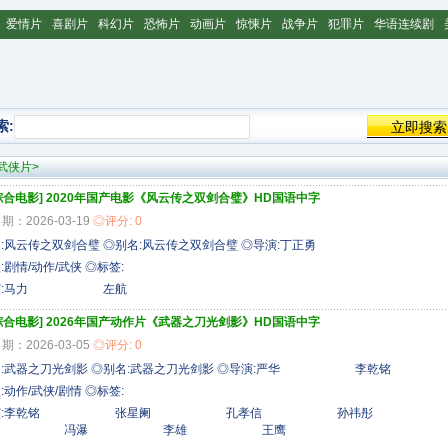
爱情片
喜剧片
科幻片
恐怖片
动画片
惊悚片
战争片
犯罪片
华语连续剧
索:
 武侠片>
综合电影]
2020年国产电影《风云传之双剑合璧》HD国语中字
期：2026-03-19
◎评分: 0
:风云传之双剑合璧 ◎别名:风云传之双剑合璧 ◎导演:丁正勇
:剧情/动作/武侠 ◎标签:
主演:马力 左航
综合电影]
2026年国产动作片《武器之刀光剑影》HD国语中字
期：2026-03-05
◎评分: 0
名:武器之刀光剑影 ◎别名:武器之刀光剑影 ◎导演:严华 李乾铭
:动作/武侠/剧情 ◎标签:
主演:李乾铭 张星阑 孔孝信 孙祎彤
澄 冯瀑 李雄 王鹰