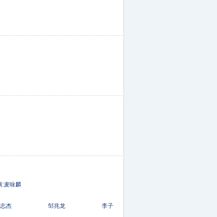
导演:麦咏麟
安志杰 邹兆龙 李子