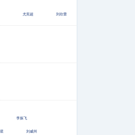
喻亢 尤宪超 刘欣蕾
杨子鸣 李振飞
宇星 刘威州