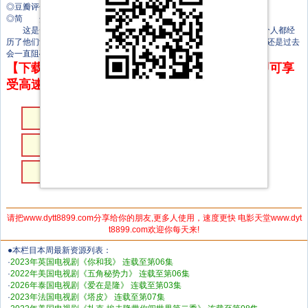
◎豆瓣评分 0.0
◎简 介
这是一部浪漫喜剧，讲述在你最不经意的时候找到真爱的故事。三个人都经
历了他们觉得永远无法克服的悲剧，他们能在未来再次找到希望和爱吗?还是过去
会一直阻碍他们?
【下载地址】本站专属下载器：点击下方链接 即可享
受高速下载和在线播放 专治迅雷无法下载
第06集
第05集
第04集
第03集
第02集
第01集
请把www.dytt8899.com分享给你的朋友,更多人使用，速度更快 电影天堂www.dyt
t8899.com欢迎你每天来!
●本栏目本周最新资源列表：
·
2023年英国电视剧《你和我》 连载至第06集
·
2022年美国电视剧《五角秘势力》 连载至第06集
·
2026年泰国电视剧《爱在是隆》 连载至第03集
·
2023年法国电视剧《塔皮》 连载至第07集