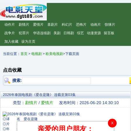
动作片
剧情片
爱情片
喜剧片
科幻片
恐怖片
动画片
惊悚片
战争片
犯罪片
华语连续剧
美剧
日韩剧
综艺
动漫资源
留言板
加入收藏
设为主页
当前位置：
首页
>
电视剧
>
欧美电视剧
>下载页面
点击收藏
搜索:
2026年泰国电视剧《爱在是隆》 连载至第03集
类型：
剧情片
/
爱情片
发布时间：2026-06-20 14:30:10
◎译 名 爱在是隆
X
◎片 名 爱在是隆
亲爱的用户朋友：
◎年 代 2026