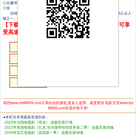
◎豆瓣评分 7.8
◎简 介
伯纳德·塔皮，一个野心勃勃的工人阶级男人，成为了法国最具争议的公众人
物之一。本剧是关于他的传记历史片
【下载地址】本站专属下载器：点击下方链接 即可享
受高速下载和在线播放 专治迅雷无法下载
第07集
第06集
第05集
第04集
第03集
第02集
第01集
请把www.dytt8899.com分享给你的朋友,更多人使用，速度更快 电影天堂www.dyt
t8899.com欢迎你每天来!
●本栏目本周最新资源列表：
·
2023年法国电视剧《塔皮》 连载至第07集
·
2022年美国电视剧《扎克·埃夫隆带你闯世界第二季》 连载至第08集
·
2020年其它电视剧《蛮战第一季》 连载至第06集