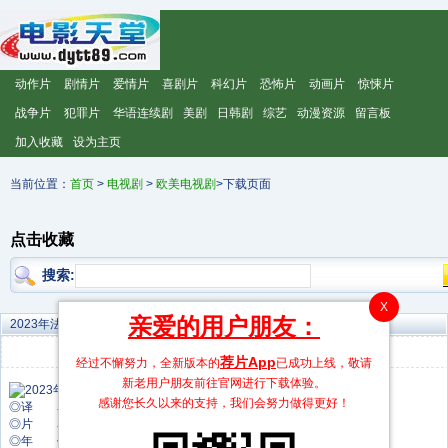
动作片
剧情片
爱情片
喜剧片
科幻片
恐怖片
动画片
惊悚片
战争片
犯罪片
华语连续剧
美剧
日韩剧
综艺
动漫资源
留言板
加入收藏
设为主页
当前位置：
首页
>
电视剧
>
欧美电视剧
>下载页面
点击收藏
搜索:
X
亲爱的用户朋友：
2023年法国电视剧《塔皮》 连载至第07集
评分：
7.8
发布时间：2026-06-19 12:30:02
荐片App
经过不懈努力，全新版本的
已成功上线，敬请
新老用户朋友前往官网进行下载体验。
感谢您长久以来的支持，我们会努力做得更好！
◎译 名 塔皮
◎片 名 塔皮
◎年 代 2023