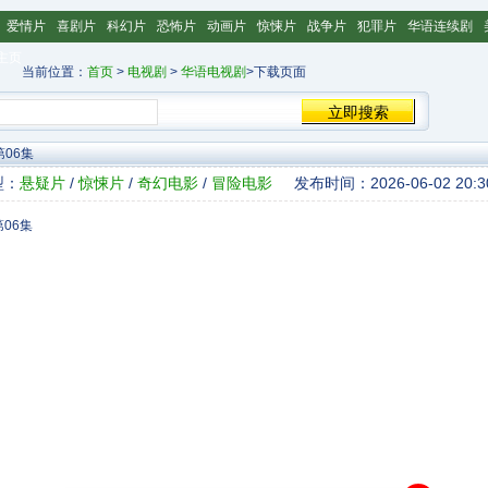
爱情片
喜剧片
科幻片
恐怖片
动画片
惊悚片
战争片
犯罪片
华语连续剧
主页
当前位置：
首页
>
电视剧
>
华语电视剧
>下载页面
第06集
型：
悬疑片
/
惊悚片
/
奇幻电影
/
冒险电影
发布时间：2026-06-02 20:3