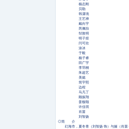
杨志刚
贝勒
韩潇珧
王艺禅
戴向宇
芮佩怡
邹敦明
明子煜
闫可欣
涂冰
于毅
杨子睿
田广宇
李羽桐
朱超艺
美懿
简宇熙
边程
马凡丁
顾振翔
姜馥颐
许佳琪
肖茵
刘智扬
◎简 介
幻海市，夏冬青（刘智扬 饰）与娅（肖茵 饰