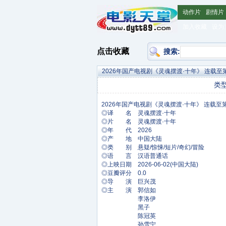
动作片
剧情片
加入收藏
设为
点击收藏
搜索:
2026年国产电视剧《灵魂摆渡·十年》 连载至
类
◎译 名 灵魂摆渡·十年
◎片 名 灵魂摆渡·十年
◎年 代 2026
◎产 地 中国大陆
◎类 别 悬疑/惊悚/短片/奇幻/冒险
◎语 言 汉语普通话
◎上映日期 2026-06-02(中国大陆)
◎豆瓣评分 0.0
◎导 演 巨兴茂
◎主 演 郭信如
李洛伊
黑子
陈冠英
孙雪宁