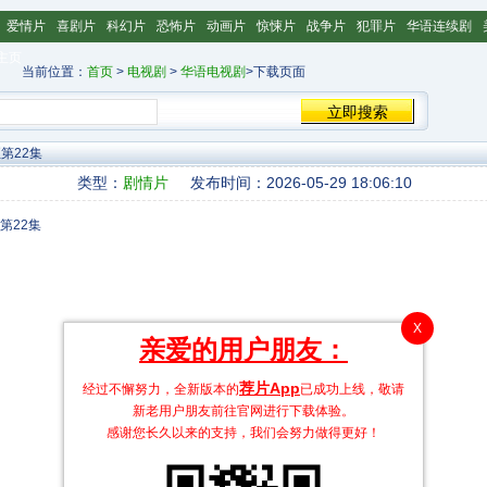
爱情片
喜剧片
科幻片
恐怖片
动画片
惊悚片
战争片
犯罪片
华语连续剧
主页
当前位置：
首页
>
电视剧
>
华语电视剧
>下载页面
第22集
类型：
剧情片
发布时间：2026-05-29 18:06:10
X
亲爱的用户朋友：
荐片App
经过不懈努力，全新版本的
已成功上线，敬请
新老用户朋友前往官网进行下载体验。
感谢您长久以来的支持，我们会努力做得更好！