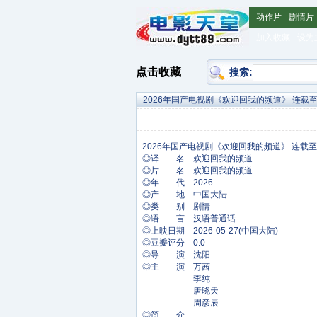
动作片
剧情片
加入收藏
设为
点击收藏
搜索:
2026年国产电视剧《欢迎回我的频道》 连载至
◎译 名 欢迎回我的频道
◎片 名 欢迎回我的频道
◎年 代 2026
◎产 地 中国大陆
◎类 别 剧情
◎语 言 汉语普通话
◎上映日期 2026-05-27(中国大陆)
◎豆瓣评分 0.0
◎导 演 沈阳
◎主 演 万茜
李纯
唐晓天
周彦辰
◎简 介