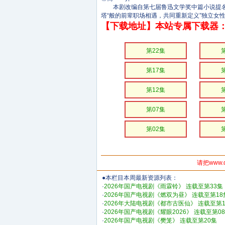
本剧改编自第七届鲁迅文学奖中篇小说提名《
塔“般的前辈职场相遇，共同重新定义”独立女
【下载地址】本站专属下载器：
第22集
第17集
第12集
第07集
第02集
请把www.
●本栏目本周最新资源列表：
·
2026年国产电视剧《雨霖铃》 连载至第33集
·
2026年国产电视剧《燃双为昼》 连载至第18
·
2026年大陆电视剧《都市古医仙》 连载至第1
·
2026年国产电视剧《耀眼2026》 连载至第0
·
2026年国产电视剧《樊笼》 连载至第20集