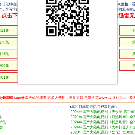
化城喻》，故事以新媒体为窗口，观照时下热点话题，演绎新媒体职场众生相，看
性“，谱写”前浪“与”后浪“的动人友情。更有职场女性的坚强与乐观，为拼搏中的北漂
点击下方链接 即可享受高速下载和在线播放 专治迅雷
第21集
第20集
第19集
第16集
第15集
第14集
第11集
第10集
第09集
第06集
第05集
第04集
第01集
dytt8899.com分享给你的朋友,更多人使用，速度更快 电影天堂www.dytt8899.com
●本栏目本周最热门资源列表：
·
2024年国产大陆电视剧《庆余年 第二季
集
·
2021年国产大陆电视剧《扫黑风暴》全2
6集
·
2024年国产大陆电视剧《我是刑警》全3
8集
·
2024年国产大陆电视剧《大奉打更人》全
·
2023年国产大陆电视剧《繁花》全30集