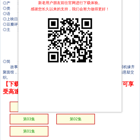
新老用户朋友前往官网进行下载体验。
◎产 地 中国大陆
◎类 别 剧情
感谢您长久以来的支持，我们会努力做得更好！
◎语 言 汉语普通话
◎上映日期 2026-05-15(中国大陆)
◎豆瓣评分 0.0
◎主 演 嘉羿
唐诚之
崔艺骞
与七
珂欣
张睿怡
◎简 介
故事围绕一家名为 “愿望鱼面馆” 的小店展开，核心是六位主角因不同机缘齐
聚面馆，三张桌子串联起他们的过往与羁绊，整体风格偏向治愈、温情与悬疑交
织。
【下载地址】本站专属下载器：点击下方链接 即可享
受高速下载和在线播放 专治迅雷无法下载
第05集
第04集
第03集
第02集
第01集