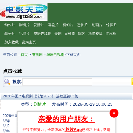
动作片
剧情片
爱情片
喜剧片
科幻片
恐怖片
动画片
惊悚片
战争片
犯罪片
华语连续剧
美剧
日韩剧
综艺
动漫资源
留言板
加入收藏
设为主页
当前位置：
首页
>
电视剧
>
华语电视剧
>下载页面
点击收藏
搜索:
2026年国产电视剧《沦陷2026》 连载至第05集
类型：
剧情片
发布时间：2026-05-29 18:06:23
X
亲爱的用户朋友：
◎译 名 沦陷2026
◎片 名 沦陷2026
荐片App
经过不懈努力，全新版本的
已成功上线，敬请
◎年 代 2026