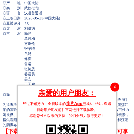
◎产 地 中国大陆
◎类 别 武侠/古装
◎语 言 汉语普通话
◎上映日期 2026-05-13(中国大陆)
◎豆瓣评分 7.0
◎导 演 刘洪源
◎主 演 杨洋
章若楠
方逸伦
张予曦
岳旸
修庆
鲁诺
张铭恩
姜震昊
是安
王子睿
X
徐崴罗
亲爱的用户朋友：
◎简 介
改编自minifish的展昭同人小说《雨霖铃》 。 南侠展昭（杨洋 饰）
荐片App
经过不懈努力，全新版本的
已成功上线，敬请
为追查故友遗留的襄阳王谋反线索，孤身南下，途中屡遭追杀，意外结识闯荡江
湖的霍玲珑（章若楠 饰）。为护证据周全，展昭以身为饵牵制敌人，为救百姓力
新老用户朋友前往官网进行下载体验。
竭被俘。危急时刻，锦毛鼠白玉堂（方逸伦 饰）出手相救。三人联手追查线索，
感谢您长久以来的支持，我们会努力做得更好！
搜集襄阳王勾结黑白两道、鱼肉百姓、里通外敌的罪证，最终挫败其朝野和江湖
的阴谋布局，还江湖正气与百姓安宁。
【下载地址】本站专属下载器：点击下方链接 即可享