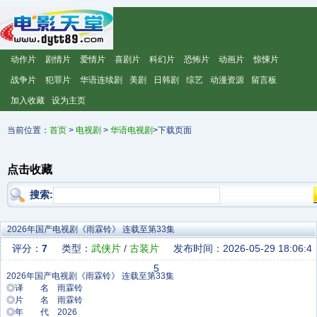
动作片
剧情片
爱情片
喜剧片
科幻片
恐怖片
动画片
惊悚片
战争片
犯罪片
华语连续剧
美剧
日韩剧
综艺
动漫资源
留言板
加入收藏
设为主页
当前位置：
首页
>
电视剧
>
华语电视剧
>下载页面
点击收藏
搜索:
2026年国产电视剧《雨霖铃》 连载至第33集
评分：
7
类型：
武侠片
/
古装片
发布时间：2026-05-29 18:06:4
5
◎译 名 雨霖铃
◎片 名 雨霖铃
◎年 代 2026