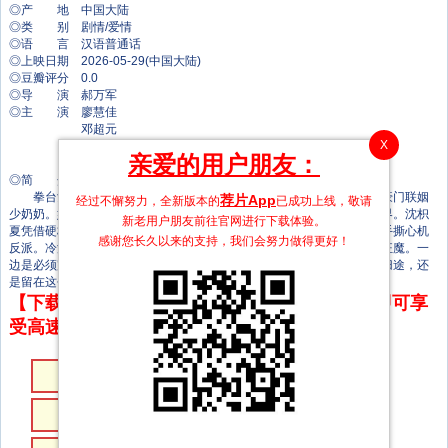
◎产 地 中国大陆
◎类 别 剧情/爱情
◎语 言 汉语普通话
◎上映日期 2026-05-29(中国大陆)
◎豆瓣评分 0.0
◎导 演 郝万军
◎主 演 廖慧佳
邓超元
X
刘瑜峰
亲爱的用户朋友：
郑楠汐
◎简 介
拳台女王沈枳夏遭暗算濒死，意外魂穿平行时空，成为受尽欺凌的豪门联姻
荐片App
经过不懈努力，全新版本的
已成功上线，敬请
少奶奶。她被绑定神秘规则：唯有替原主了结恩怨，才能重返原本的世界。沈枳
新老用户朋友前往官网进行下载体验。
夏凭借硬核拳技与凌厉气场，在豪门宅斗中强势逆袭，硬刚刻薄家人，手撕心机
感谢您长久以来的支持，我们会努力做得更好！
反派。冷漠总裁丈夫陆景珩被她的飒爽锋芒吸引，从冷眼旁观化身护妻狂魔。一
边是必须完成的复仇使命，一边是渐生情愫的现世羁绊，她最终会选择归途，还
是留在这个充满爱恨纠葛的新世界？
【下载地址】本站专属下载器：点击下方链接 即可享
受高速下载和在线播放 专治迅雷无法下载
第18集
第17集
第16集
第15集