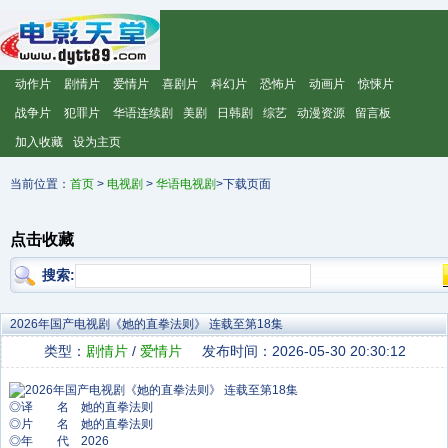
动作片
剧情片
爱情片
喜剧片
科幻片
恐怖片
动画片
惊悚片
战争片
犯罪片
华语连续剧
美剧
日韩剧
综艺
动漫资源
留言板
加入收藏
设为主页
当前位置：
首页
>
电视剧
>
华语电视剧
>下载页面
点击收藏
搜索:
2026年国产电视剧《她的直拳法则》 连载至第18集
类型：
剧情片
/
爱情片
发布时间：2026-05-30 20:30:12
◎译 名 她的直拳法则
◎片 名 她的直拳法则
◎年 代 2026