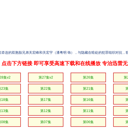
的双胞胎兄弟关宏峰和关宏宇（潘粤明 饰），与隐藏在暗处的犯罪组织对抗，联合多
点击下方链接 即可享受高速下载和在线播放 专治迅雷
28集v2
第27集v2
第26集
第
第23集
第22集
第21集
第18集
第17集
第16集
第13集
第12集
第11集
第08集
第07集
第06集