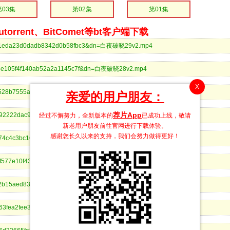
第03集
第02集
第01集
orrent、BitComet等bt客户端下载
2761eda23d0dadb8342d0b58fbc3&dn=白夜破晓29v2.mp4
4ee3e105f4f140ab52a2a1145c7f&dn=白夜破晓28v2.mp4
X
6eae528b7555aab1d524a3a9d2f84&dn=白夜破晓27v2.mp4
亲爱的用户朋友：
荐片App
563492222dac92a83b7cae7ba1b1&dn=白夜破晓26.mp4
经过不懈努力，全新版本的
已成功上线，敬请
新老用户朋友前往官网进行下载体验。
感谢您长久以来的支持，我们会努力做得更好！
728f74c4c3bc16523fee4ebc14b0&dn=白夜破晓25v2.mp4
558f577e10f43e16e246271c88d1&dn=白夜破晓24.mp4
0312b15aed832d2ddfcad71f01bd&dn=白夜破晓23.mp4
d2563fea2fee3e4101eeb26f6c1f&dn=白夜破晓22.mp4