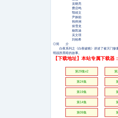
吴晓亮
费启鸣
鄂靖文
尹姝贻
韩烨洲
侯雪龙
杨凯迪
吴文璟
刘柏希
◎简 介
白夜系列之《白夜破晓》讲述了被灭门惨案牵连
明战胜黑暗的故事。
【下载地址】本站专属下载器：
第29集v2
第
第24集
第19集
第14集
第09集