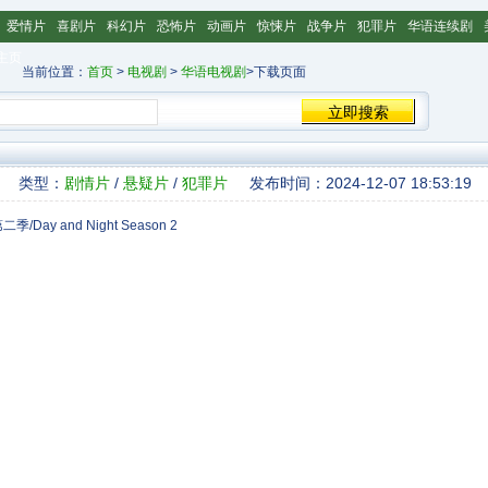
爱情片
喜剧片
科幻片
恐怖片
动画片
惊悚片
战争片
犯罪片
华语连续剧
主页
当前位置：
首页
>
电视剧
>
华语电视剧
>下载页面
类型：
剧情片
/
悬疑片
/
犯罪片
发布时间：2024-12-07 18:53:19
y and Night Season 2