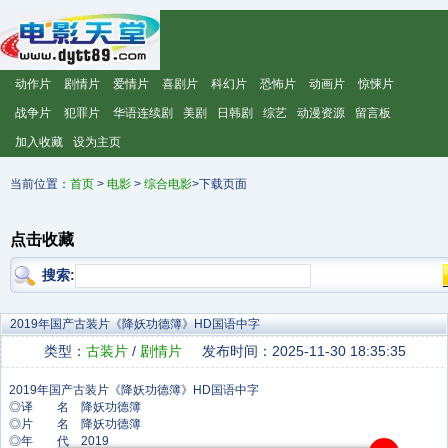
动作片
剧情片
爱情片
喜剧片
科幻片
恐怖片
动画片
惊悚片
战争片
犯罪片
华语连续剧
美剧
日韩剧
综艺
动漫资源
留言板
加入收藏
设为主页
当前位置：
首页
>
电影
>
综合电影
>下载页面
点击收藏
搜索:
2019年国产古装片《降妖功德簿》HD国语中字
类型：
古装片
/
剧情片
发布时间：2025-11-30 18:35:35
◎译 名 降妖功德簿
◎片 名 降妖功德簿
◎年 代 2019