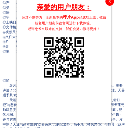
X
◎产 地 中国大陆
亲爱的用户朋友：
◎类 别 古装/剧情
◎语 言 汉语普通话
荐片App
经过不懈努力，全新版本的
已成功上线，敬请
◎字 幕 中文字幕
◎上映日期 2019-05-24(中国大陆)
新老用户朋友前往官网进行下载体验。
◎文件格式 x264 + ACC
感谢您长久以来的支持，我们会努力做得更好！
◎视频尺寸 1920 x 1080
◎文件大小 1709 MB
◎片 长 71 Mins
◎导 演 阎余超
◎主 演 孟展伊
林枫烨
赵琳
王煜凯
李楠
李昊甲
◎简 介
影片取材于民间传说故事，集玄幻、幽默、爱情于一体，新鲜感十足。主要
讲述了北斗星宿大神“天蓬”因犯天条被贬下界，受四十七重劫，九十九重难。天界
赐予其‘功德簿’，让其游历人间，度化苍生的故事。
天蓬元帅（王煜凯饰）英勇盖世法力无边，统领八十万水军，挥举‘九齿钉
耙’与恶兽穷奇大战三天三夜 ，终将穷奇击败，大获全胜，但一场胜仗使得天蓬元
帅肆意妄为无法无天，酒醉拱倒玉帝斗牛宫，玉帝大怒将天蓬元帅逐出天庭，贬
落凡间。天蓬元帅落入凡间化名卞庄，一路修行积功、结爱高翠兰（孟展伊饰）
并与穷奇了结百年恩怨后终明何为情爱、何为大义、并完成自我救赎的故事。片
中除了天蓬与高翠兰的“欢喜冤家”式的恋爱外，高不凡（林枫烨饰）与鹩哥（赵琳