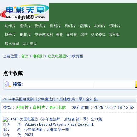
动作片
剧情片
爱情片
喜剧片
科幻片
恐怖片
动画片
惊悚片
战争片
犯罪片
华语连续剧
美剧
日韩剧
综艺
动漫资源
留言板
加入收藏
设为主页
当前位置：
首页
>
电视剧
>
欧美电视剧
>下载页面
点击收藏
搜索:
2024年美国电视剧《少年魔法师：后继者 第一季》全21集
类型：
剧情片
/
喜剧片
/
奇幻电影
发布时间：2025-10-27 19:42:52
◎译 名 Wizards Beyond Waverly Place Season 1
◎片 名 少年魔法师：后继者 第一季
◎年 代 2024