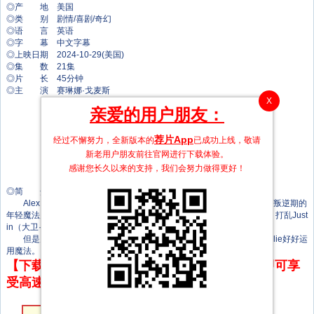
◎产 地 美国
◎类 别 剧情/喜剧/奇幻
◎语 言 英语
◎字 幕 中文字幕
◎上映日期 2024-10-29(美国)
◎集 数 21集
◎片 长 45分钟
◎主 演 赛琳娜·戈麦斯
X
贾尼斯·黎恩·布朗
亲爱的用户朋友：
大卫·亨瑞
米密·吉安诺普洛斯
Alkaio Thiele
荐片App
经过不懈努力，全新版本的
已成功上线，敬请
马克斯·马滕科
新老用户朋友前往官网进行下载体验。
Aiden Arnold
感谢您长久以来的支持，我们会努力做得更好！
Taylor Cora
卡米拉·罗德里格斯
◎简 介
Alex Russo（赛琳娜·戈麦斯 Selena Gomez 饰）和法力高强但处于叛逆期的
年轻魔法师Billie (贾尼斯·黎恩·布朗 Janice LeAnn Brown 饰) 出现求助，打乱Just
in（大卫·亨瑞 David Henrie 饰）的平静生活。
但是为了保护魔法师世界的未来 ，Justin决定“出山”，训练并教导Billie好好运
用魔法。
【下载地址】本站专属下载器：点击下方链接 即可享
受高速下载和在线播放 专治迅雷无法下载