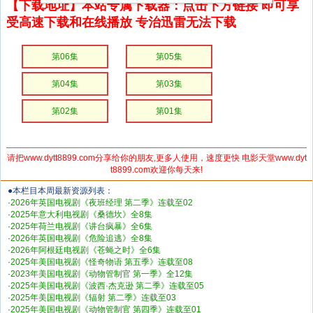
【下载地址】本站专属下载器：点击下方链接 即可享
受高速下载和在线播放 专治迅雷无法下载
第06集
第05集
第04集
第03集
第02集
第01集
请把www.dytt8899.com分享给你的朋友,更多人使用，速度更快 电影天堂www.dyt
t8899.com欢迎你每天来!
●本栏目本周最新资源列表：
·
2026年英国电视剧《夜班经理 第二季》连载至02
·
2025年意大利电视剧《桑德坎》全8集
·
2025年荷兰电视剧《讲台疯暴》全6集
·
2026年英国电视剧《危险追逃》全8集
·
2026年阿根廷电视剧《苍蝇之时》全6集
·
2025年美国电视剧《怪奇物语 第五季》连载至08
·
2023年美国电视剧《动物管制官 第一季》全12集
·
2025年美国电视剧《波西·杰克逊 第二季》连载至05
·
2025年美国电视剧《辐射 第二季》连载至03
·
2025年美国电视剧《动物管制官 第四季》连载至01