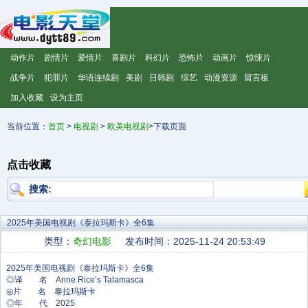
动作片
剧情片
爱情片
喜剧片
科幻片
恐怖片
动画片
惊悚片
战争片
犯罪片
华语连续剧
美剧
日韩剧
综艺
动漫资源
留言板
加入收藏
设为主页
当前位置：
首页
>
电视剧
>
欧美电视剧
>下载页面
点击收藏
搜索:
2025年美国电视剧《泰拉玛斯卡》全6集
类型：
奇幻电影
发布时间：2025-11-24 20:53:49
◎译 名 Anne Rice’s Talamasca
◎片 名 泰拉玛斯卡
◎年 代 2025