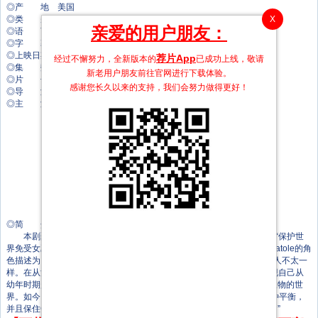
◎产 地 美国
X
◎类 别 奇幻
亲爱的用户朋友：
◎语 言 英语
◎字 幕 中文字幕
◎上映日期 2025-10-26(美国)
荐片App
经过不懈努力，全新版本的
已成功上线，敬请
◎集 数 6集
新老用户朋友前往官网进行下载体验。
◎片 长 50分钟
感谢您长久以来的支持，我们会努力做得更好！
◎导 演 约翰·李·汉考克
◎主 演 尼古拉斯·丹顿
伊丽莎白·麦戈文
威廉·菲克纳
麦茜·理查森·塞勒斯
詹森·舒瓦兹曼
席琳·邦金斯
艾哈迈德·萨基
奇迪·阿朱福
莫莉·奥斯本
罗伯特·古德曼
◎简 介
本剧聚焦赖斯“吸血鬼编年史”等作品中涉及的神秘组织Talamasca，“保护世
界免受女巫、吸血鬼、狼人和别的怪物和超自然世界的危害”。而Guy Anatole的角
色描述为：“外表聪明、英俊、时髦，但他一直知道自己的头脑运作跟别人不太一
样。在从法学院毕业前夕，他被秘密机构Talamasca的人找上了，并发现自己从
幼年时期起就在被该机构追踪。因此，Guy进入了一个秘密特工和不死生物的世
界。如今，这些永生者与人类世界维持着一种脆弱的平衡，但要保持这种平衡，
并且保住Guy的性命，他必须要学会接受黑暗、狡诈、奇特的真正自我。”