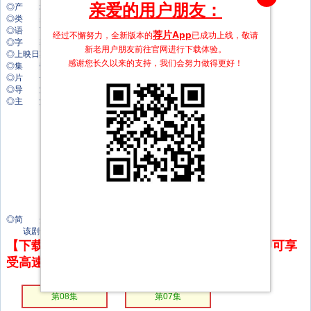
亲爱的用户朋友：
◎产 地 美国
◎类 别 恐怖
◎语 言 英语
荐片App
经过不懈努力，全新版本的
已成功上线，敬请
◎字 幕 中文字幕
新老用户朋友前往官网进行下载体验。
◎上映日期 2025-10-26(美国)
感谢您长久以来的支持，我们会努力做得更好！
◎集 数 8集
◎片 长 60分钟
◎导 演 安德斯·穆斯切蒂
◎主 演 比尔·斯卡斯加德
泰勒·佩奇
詹姆斯·瑞马尔
玛德琳·斯托
约万·艾德坡
金伯利·格雷罗
彼得·奥特布里奇
泰娜·拉欣
克里斯·乔克
莫宁斯塔·安吉琳
◎简 介
该剧设定在《小丑回魂》的27年前，讲述小丑潘尼怀斯的起源故事。
【下载地址】本站专属下载器：点击下方链接 即可享
受高速下载和在线播放 专治迅雷无法下载
第08集
第07集