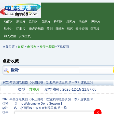
动作片
剧情片
爱情片
喜剧片
科幻片
恐怖片
动画片
惊悚片
战争片
犯罪片
华语连续剧
美剧
日韩剧
综艺
动漫资源
留言板
加入收藏
设为主页
当前位置：
首页
>
电视剧
>
欧美电视剧
>下载页面
点击收藏
搜索:
2025年美国电视剧《小丑回魂：欢迎来到德里镇 第一季》连载至08
类型：
恐怖片
发布时间：2025-12-15 21:57:08
◎译 名 It: Welcome to Derry Season 1
◎片 名 小丑回魂：欢迎来到德里镇 第一季
◎年 代 2025
X