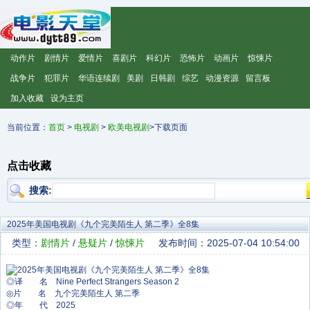
动作片
剧情片
爱情片
喜剧片
科幻片
恐怖片
动画片
惊悚片
战争片
犯罪片
华语连续剧
美剧
日韩剧
综艺
动漫资源
留言板
加入收藏
设为主页
当前位置：
首页
>
电视剧
>
欧美电视剧
>下载页面
点击收藏
搜索:
2025年美国电视剧《九个完美陌生人 第二季》全8集
类型：
剧情片
/
悬疑片
/
惊悚片
发布时间：2025-07-04 10:54:00
◎译 名 Nine Perfect Strangers Season 2
◎片 名 九个完美陌生人 第二季
◎年 代 2025