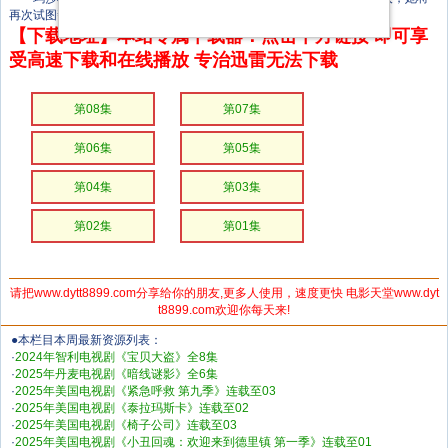
再次试图帮助和治愈他们。
【下载地址】本站专属下载器：点击下方链接 即可享
受高速下载和在线播放 专治迅雷无法下载
第08集
第07集
第06集
第05集
第04集
第03集
第02集
第01集
请把www.dytt8899.com分享给你的朋友,更多人使用，速度更快 电影天堂www.dyt
t8899.com欢迎你每天来!
●本栏目本周最新资源列表：
·
2024年智利电视剧《宝贝大盗》全8集
·
2025年丹麦电视剧《暗线谜影》全6集
·
2025年美国电视剧《紧急呼救 第九季》连载至03
·
2025年美国电视剧《泰拉玛斯卡》连载至02
·
2025年美国电视剧《椅子公司》连载至03
·
2025年美国电视剧《小丑回魂：欢迎来到德里镇 第一季》连载至01