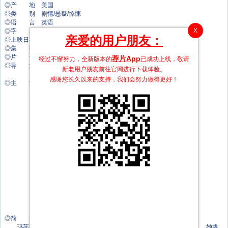
◎产 地 美国
◎类 别 剧情/悬疑/惊悚
◎语 言 英语
X
◎字 幕 中文字幕
亲爱的用户朋友：
◎上映日期 2025-05-21(美国)
◎集 数 8集
◎片 长 45分钟
荐片App
经过不懈努力，全新版本的
已成功上线，敬请
◎导 演 乔纳森·莱文
新老用户朋友前往官网进行下载体验。
安东尼·拜恩
感谢您长久以来的支持，我们会努力做得更好！
◎主 演 妮可·基德曼
克里斯汀·芭伦斯基
马克·斯特朗
亨利·戈尔丁
丽芙·乌尔曼
穆雷·巴特利特
阿拉斯·艾登
西尔维纳·布克包尔
多莉·德莱昂
卢卡斯·英格兰德
Lucas Englander
Natalie M Higgins
安妮·墨菲
莉娜·奥琳
金·普安公主
麦茜·理查森·塞勒斯
◎简 介
玛莎将带着一个全新的疗养中心回归，以及一群新的麻烦缠身的客人，她将