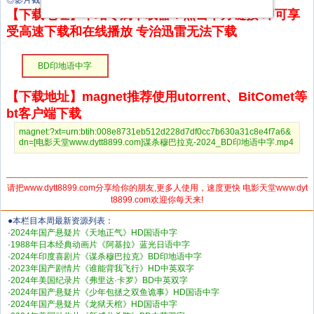
◎影片截图
【下载地址】本站专属下载器：点击下方链接 即可享
受高速下载和在线播放 专治迅雷无法下载
BD印地语中字
【下载地址】magnet推荐使用utorrent、BitComet等
bt客户端下载
magnet:?xt=urn:btih:008e8731eb512d228d7df0cc7b630a31c8e4f7a6&
dn=[电影天堂www.dytt8899.com]谋杀穆巴拉克-2024_BD印地语中字.mp4
请把www.dytt8899.com分享给你的朋友,更多人使用，速度更快 电影天堂www.dyt
t8899.com欢迎你每天来!
●本栏目本周最新资源列表：
·
2024年国产悬疑片《天地正气》HD国语中字
·
1988年日本经典动画片《阿基拉》蓝光日语中字
·
2024年印度喜剧片《谋杀穆巴拉克》BD印地语中字
·
2023年国产剧情片《谁能背我飞行》HD中英双字
·
2024年美国纪录片《弗里达·卡罗》BD中英双字
·
2024年国产悬疑片《少年包拯之双鱼诡事》HD国语中字
·
2024年国产悬疑片《龙狱天棺》HD国语中字