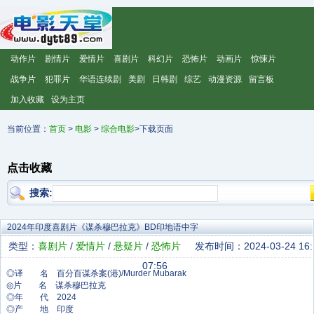
动作片
剧情片
爱情片
喜剧片
科幻片
恐怖片
动画片
惊悚片
战争片
犯罪片
华语连续剧
美剧
日韩剧
综艺
动漫资源
留言板
加入收藏
设为主页
当前位置：
首页
>
电影
>
综合电影
>下载页面
点击收藏
搜索:
2024年印度喜剧片《谋杀穆巴拉克》BD印地语中字
类型：
喜剧片
/
爱情片
/
悬疑片
/
恐怖片
发布时间：2024-03-24 16:
07:56
◎译 名 百分百谋杀案(港)/Murder Mubarak
◎片 名 谋杀穆巴拉克
◎年 代 2024
◎产 地 印度