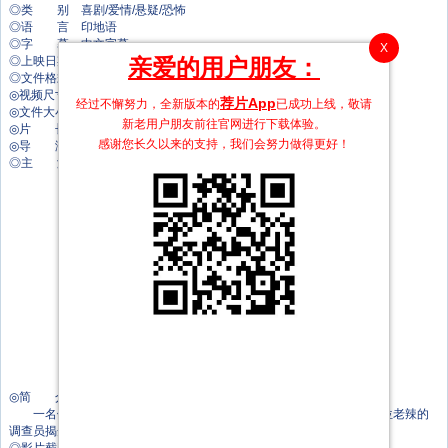
◎类 别 喜剧/爱情/悬疑/恐怖
◎语 言 印地语
◎字 幕 中文字幕
X
亲爱的用户朋友：
◎上映日期 2024-03-15(印度)
◎文件格式 x264 + ACC
◎视频尺寸 1920 x 1080
荐片App
经过不懈努力，全新版本的
已成功上线，敬请
◎文件大小 3392 MB
新老用户朋友前往官网进行下载体验。
◎片 长 140 Mins
感谢您长久以来的支持，我们会努力做得更好！
◎导 演 霍米·阿达哈尼亚
◎主 演 潘卡·特里帕蒂
迪宝·卡帕蒂娅
维杰·维玛
卡瑞诗玛·卡普尔
萨拉·阿里·汗
蒂丝卡·乔普拉
库纳尔·赫姆
桑杰·卡普尔
Tara-Alisha Berry
Kiara Sadh
Hardika Sharma
Alok Panwar
Neeraj Saidawat
Ashok Chhabra
Amaara Sangam
◎简 介
一名健身教练在德里一家高档俱乐部惨遭杀害。为了找出凶手，一位老辣的
调查员揭开了俱乐部富豪会员的肮脏秘密。