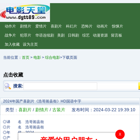
动作片
剧情片
爱情片
喜剧片
科幻片
恐怖片
动画片
惊悚片
战争片
犯罪片
华语连续剧
美剧
日韩剧
综艺
动漫资源
留言板
加入收藏
设为主页
当前位置：
首页
>
电影
>
综合电影
>下载页面
点击收藏
搜索:
2024年国产喜剧片《浩哥闹县衙》HD国语中字
类型：
喜剧片
/
剧情片
/
古装片
发布时间：2024-03-22 19:39:10
◎译 名 浩哥闹县衙
◎片 名 浩哥闹县衙
◎年 代 2024
X
◎产 地 中国大陆