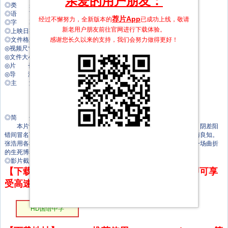
亲爱的用户朋友：
◎类 别 喜剧/剧情/古装
◎语 言 汉语普通话
荐片App
经过不懈努力，全新版本的
已成功上线，敬请
◎字 幕 中文字幕
新老用户朋友前往官网进行下载体验。
◎上映日期 2024-03-22(中国大陆)
感谢您长久以来的支持，我们会努力做得更好！
◎文件格式 x264 + ACC
◎视频尺寸 1920 x 1080
◎文件大小 2054 MB
◎片 长 87 Mins
◎导 演 张浩
◎主 演 张浩
童飞
赵小锐
吴启华
◎简 介
本片讲述被贪官养大的孤儿张浩，为生存不得不学会一身混世本领，阴差阳
错间冒名顶替了安城县长，在揭开身世之谜的同时激发潜藏内心的正义与良知。
张浩用各种意想不到的无赖手段，与只手遮天的乡绅恶霸高登堂展开了一场曲折
的生死博弈。
◎影片截图
【下载地址】本站专属下载器：点击下方链接 即可享
受高速下载和在线播放 专治迅雷无法下载
HD国语中字