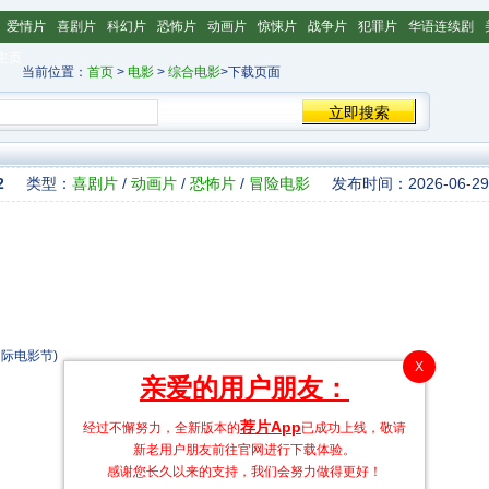
爱情片
喜剧片
科幻片
恐怖片
动画片
惊悚片
战争片
犯罪片
华语连续剧
主页
当前位置：
首页
>
电影
>
综合电影
>下载页面
2
类型：
喜剧片
/
动画片
/
恐怖片
/
冒险电影
发布时间：2026-06-29 
国际电影节)
X
亲爱的用户朋友：
荐片App
经过不懈努力，全新版本的
已成功上线，敬请
新老用户朋友前往官网进行下载体验。
感谢您长久以来的支持，我们会努力做得更好！