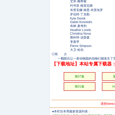
艾米·梅蒂索
约书亚·格雷厄姆
布里安娜·林恩·布里埃罗
罗伯特·丁克勒
Kyle Derek
Gabbi Kosmidis
布林·麦考利
Heather Loreto
Christina Nova
斯科特·汤普森
李善亨
Pierre Simpson
大卫·哈伯
◎简 介
一颗陨石让一座动物园的动物们都发生了异
【下载地址】本站专属下载器：
第07集
第01集
请把www.
●本栏目本周最新资源列表：