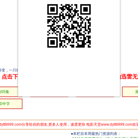
变，一只狼和一只山猫将联手将动物园从异变动物的领袖手中解救出来
点击下方链接 即可享受高速下载和在线播放 专治迅雷
第05集
第04集
第03集
HD中字
dytt8899.com分享给你的朋友,更多人使用，速度更快 电影天堂www.dytt8899.com
●本栏目本周最热门资源列表：