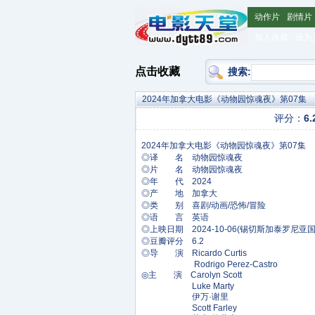
动作片
剧情片
加入收藏
设为
点击收藏
搜索:
2024年加拿大电影《动物园惊魂夜》第07集
评分：
6.
◎译 名 动物园惊魂夜
◎片 名 动物园惊魂夜
◎年 代 2024
◎产 地 加拿大
◎类 别 喜剧/动画/恐怖/冒险
◎语 言 英语
◎上映日期 2024-10-06(锡切斯加泰罗尼亚
◎豆瓣评分 6.2
◎导 演 Ricardo Curtis
Rodrigo Perez-Castro
◎主 演 Carolyn Scott
Luke Marty
伊万·谢里
Scott Farley