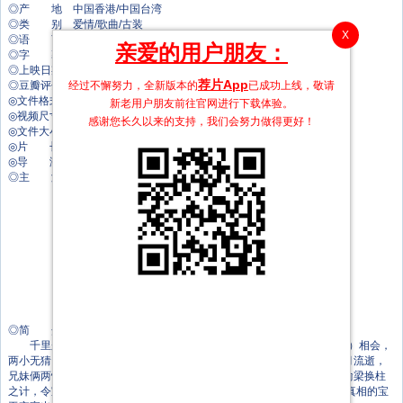
◎产 地 中国香港/中国台湾
◎类 别 爱情/歌曲/古装
X
◎语 言 汉语普通话
亲爱的用户朋友：
◎字 幕 中文字幕
◎上映日期 1977
荐片App
经过不懈努力，全新版本的
已成功上线，敬请
◎豆瓣评分 7.4/10 from 7894 users
◎文件格式 x264 + ACC
新老用户朋友前往官网进行下载体验。
◎视频尺寸 1920 x 1080
感谢您长久以来的支持，我们会努力做得更好！
◎文件大小 3471 MB
◎片 长 108 Mins
◎导 演 李翰祥
◎主 演 林青霞
张艾嘉
狄波拉
米雪
胡锦
祝菁
吕红
谈瑛
王莱
钱似莺
◎简 介
千里迢迢投奔外祖母的林黛玉（张艾嘉 饰）与表兄宝玉（林青霞 饰）相会，
两小无猜，童言无忌，虽惹出摔玉的闹剧，却让他们彼此走得更紧。岁月流逝，
兄妹俩两情相悦，心意相托。但他们的爱情为族人所不容，王熙凤献出偷梁换柱
之计，令宝玉娶得薛宝钗（米雪 饰）。黛玉悲痛难忍，含恨而逝。得知真相的宝