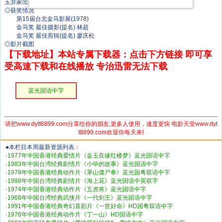
玉弃家出走，遁入空门。
◎获奖情况
第15届台北金马影展(1978)
金马奖 最佳摄影(提名) 林超
金马奖 最佳剪辑(提名) 廖庆松
◎影片截图
【下载地址】本站专属下载器：点击下方链接 即可享
受高速下载和在线播放 专治迅雷无法下载
蓝光国语中字
请把www.dytt8899.com分享给你的朋友,更多人使用，速度更快 电影天堂www.dyt
t8899.com欢迎你每天来!
●本栏目本周最新资源列表：
·
1977年中国香港经典爱情片《金玉良缘红楼梦》蓝光国语中字
·
1983年中国台湾经典剧情片《小毕的故事》蓝光国语中字
·
1979年中国香港经典动作片《茅山僵尸拳》蓝光国粤双语中字
·
1998年中国台湾经典剧情片《海上花》蓝光国语中英双字
·
1974年中国香港经典动作片《五虎将》蓝光国语中字
·
1968年中国台湾经典武侠片《一代剑王》蓝光国语中字
·
1991年中国香港经典奇幻喜剧片《一世好命》HD国粤双语中字
·
1976年中国香港经典动作片《丁一山》HD国语中字