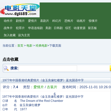
动作片
剧情片
爱情片
喜剧片
科幻片
恐怖片
动画片
惊悚片
战争片
犯罪片
华语连续剧
美剧
日韩剧
综艺
动漫资源
留言板
加入收藏
设为主页
当前位置：
首页
>
电影
>
经典电影
>下载页面
点击收藏
搜索:
1977年中国香港经典爱情片《金玉良缘红楼梦》蓝光国语中字
评分：
7.4
类型：
爱情片
/
古装片
发布时间：2025-11-01 10:26:0
6
◎译 名 The Dream of the Red Chamber
◎片 名 金玉良缘红楼梦
◎年 代 1977