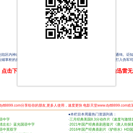
区内神出鬼没，给予日军沉重打击，日军除派大批兵力搜捕外，尚悬赏通缉。讵知
玩铺掌柜的身份出现，跟一众爱国志士协议计划。另，特务王玲（井莉）已打入伪军
点击下方链接 即可享受高速下载和在线播放 专治迅雷
dytt8899.com分享给你的朋友,更多人使用，速度更快 电影天堂www.dytt8899.com
●本栏目本周最热门资源列表：
国语中字
·
三月经典美国8.3分动作片《速度与激情1
爱情左右》蓝光国语中字
·
2021年国产经典喜剧悬疑片《唐人街探
国语中英双字
·
2016年国产经典喜剧片《驴得水》HD