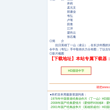
井莉
孟元文
郑康业
韦弘
卢苇
田青
江洋
梁尚云
张石庵
◎简 介
抗日英雄丁一山（凌云），在长沙外围的沦陷
令中岛（韦弘）手中取得兵力分布图；丁以古
◎影片截图
【下载地址】本站专属下载器：
HD国语中字
请把www.
●本栏目本周最新资源列表：
·
1976年中国香港经典动作片《丁一山》HD
·
2008年国产经典爱情片《爱情呼叫转移Ⅱ：
·
2001年国产经典战争片《英雄郑成功》HD