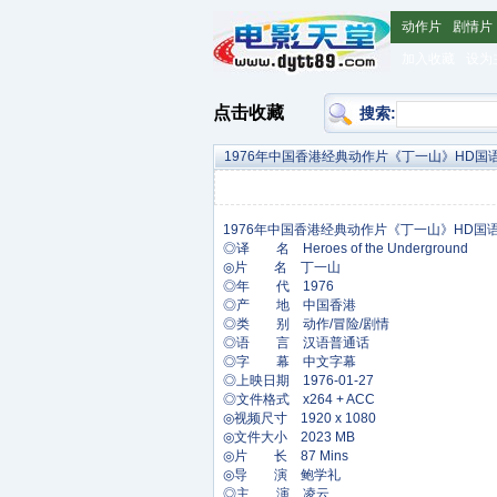
动作片
剧情片
加入收藏
设为
点击收藏
搜索:
1976年中国香港经典动作片《丁一山》HD国
◎译 名 Heroes of the Underground
◎片 名 丁一山
◎年 代 1976
◎产 地 中国香港
◎类 别 动作/冒险/剧情
◎语 言 汉语普通话
◎字 幕 中文字幕
◎上映日期 1976-01-27
◎文件格式 x264 + ACC
◎视频尺寸 1920 x 1080
◎文件大小 2023 MB
◎片 长 87 Mins
◎导 演 鲍学礼
◎主 演 凌云