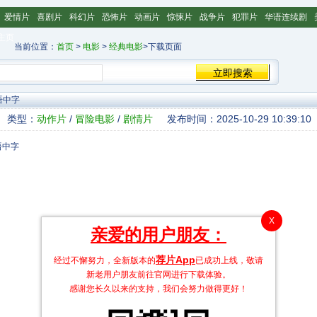
爱情片
喜剧片
科幻片
恐怖片
动画片
惊悚片
战争片
犯罪片
华语连续剧
主页
当前位置：
首页
>
电影
>
经典电影
>下载页面
语中字
类型：
动作片
/
冒险电影
/
剧情片
发布时间：2025-10-29 10:39:10
X
亲爱的用户朋友：
荐片App
经过不懈努力，全新版本的
已成功上线，敬请
新老用户朋友前往官网进行下载体验。
感谢您长久以来的支持，我们会努力做得更好！