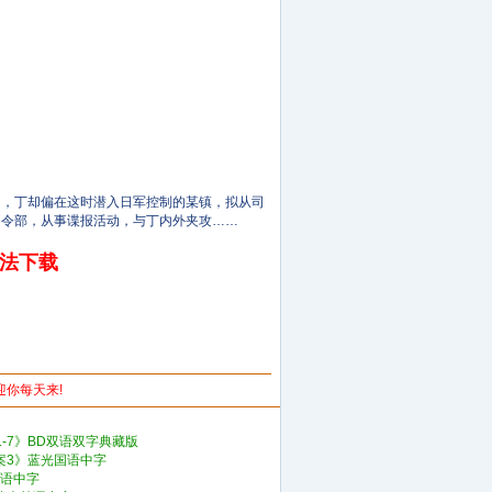
，丁却偏在这时潜入日军控制的某镇，拟从司
司令部，从事谍报活动，与丁内外夹攻……
无法下载
欢迎你每天来!
-7》BD双语双字典藏版
案3》蓝光国语中字
国语中字