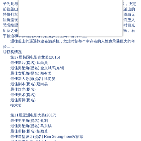
子为此与之决裂，女儿秀安（金秀安 饰）则对如此自私的父亲越来越失望，决定
前往釜山和母亲生活。在秀安生日这天，石宇抽出时间陪伴女儿登上开往釜山的
特快列车。而与此同时，城市四处出现了极为可疑的暴动事件。政府极力洗白无
法掩盖丧尸肆虐的事实，即便懵然无知的列车乘客也因为不速之客的到来而堕入
恐慌绝望的地狱中。开车的刹那，一名感染者冲入车厢，而她很快尸变并对目光
所及之处的健康人展开血腥屠杀。未过多久，丧尸便呈几何数爆发性地增长。石
宇被迫和幸存者的乘客们在逼仄的空间中奋力求生。
通往釜山的遥遥旅途布满杀机，危难时刻每个幸存者的人性也承受巨大的考
验……
◎获奖情况
第37届韩国电影青龙奖(2016)
最佳影片(提名) 延尚昊
最佳男配角(提名) 金义城/马东锡
最佳女配角(提名) 郑有美
最佳新人导演(提名) 延尚昊
最佳剧本(提名) 延尚昊
最佳灯光(提名)
最佳美术(提名)
最佳剪辑(提名)
技术奖
第11届亚洲电影大奖(2017)
最佳男主角(提名) 孔刘
最佳男配角(提名) 马东锡
最佳剪接(提名) 杨劲莫
最佳造型设计(提名) Rim Seung-hee/权佑珍