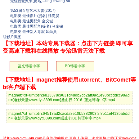
最佳视觉效果(提名) Jung Hwang-su
第53届百想艺术大赏(2017)
电影类 最佳影片(提名) 延尚昊
电影类 最佳男配角 金义城
电影类 最佳男配角(提名) 马东锡
电影类 最佳新人导演 延尚昊
◎影片截图
【下载地址】本站专属下载器：点击下方链接 即可享
受高速下载和在线播放 专治迅雷无法下载
蓝光韩语中字
BD韩语中字
【下载地址】magnet推荐使用utorrent、BitComet等
bt客户端下载
magnet:?xt=urn:btih:e813378c9631d48db2cb2aff0ac1e98bccddcc98&d
n=[电影天堂www.dytt8899.com]釜山行-2016_蓝光韩语中字.mp4
magnet:?xt=urn:btih:64513ad2cacda8e10b5382903f2f7511ef413bab&d
n=[电影天堂www.dytt8899.com]釜山行BD韩语中字.mp4
请把www.dytt8899.com分享给你的朋友,更多人使用，速度更快 电影天堂www.dyt