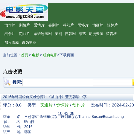
动作片
剧情片
爱情片
喜剧片
科幻片
恐怖片
动画片
惊悚片
战争片
犯罪片
华语连续剧
美剧
日韩剧
综艺
动漫资源
留言板
加入收藏
设为主页
当前位置：
首页
>
电影
>
经典电影
>下载页面
点击收藏
搜索:
2016年韩国经典灾难惊悚片《釜山行》蓝光韩语中字
评分：
8.6
类型：
灾难片
/
惊悚片
/
动作片
发布时间：2024-02-29
10:43:08
◎译 名 부산행/尸杀列车(港)/尸速列车(台)/Train to Busan/Busanhaeng
◎片 名 釜山行
◎年 代 2016
◎产 地 韩国