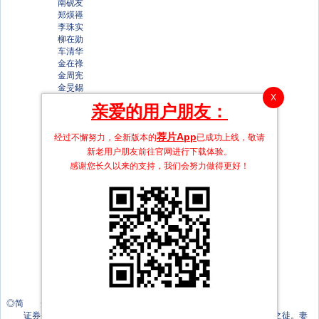
南砚友
郑煐禥
李珠实
柳在勋
车清华
金在祿
金周宪
金旻錫
X
金永
亲爱的用户朋友：
Han Sung-soo
董允锡
朴善厚
荐片App
经过不懈努力，全新版本的
已成功上线，敬请
金元镇
新老用户朋友前往官网进行下载体验。
金英徐
感谢您长久以来的支持，我们会努力做得更好！
金律豪
延尚昊
郑西仁
金根英
金锦顺
李容坤
朴素贞
金昌焕
柳成禄
金丹菲
张泰民
◎简 介
证券公司基金管理人石宇（孔侑 饰）光鲜精干，却也是个重利轻义之徒。妻