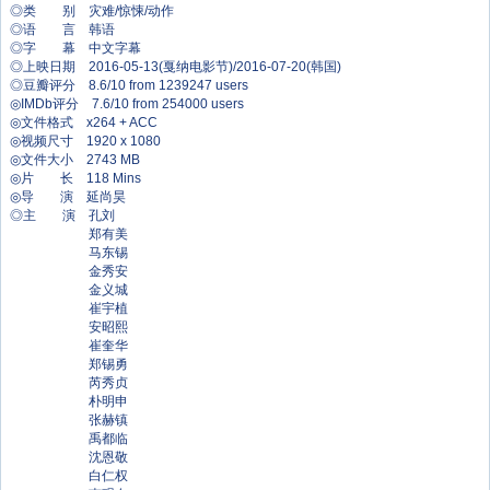
◎类 别 灾难/惊悚/动作
◎语 言 韩语
◎字 幕 中文字幕
◎上映日期 2016-05-13(戛纳电影节)/2016-07-20(韩国)
◎豆瓣评分 8.6/10 from 1239247 users
◎IMDb评分 7.6/10 from 254000 users
◎文件格式 x264 + ACC
◎视频尺寸 1920 x 1080
◎文件大小 2743 MB
◎片 长 118 Mins
◎导 演 延尚昊
◎主 演 孔刘
郑有美
马东锡
金秀安
金义城
崔宇植
安昭熙
崔奎华
郑锡勇
芮秀贞
朴明申
张赫镇
禹都临
沈恩敬
白仁权