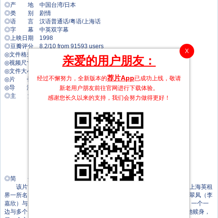
◎产 地 中国台湾/日本
◎类 别 剧情
◎语 言 汉语普通话/粤语/上海话
◎字 幕 中英双字幕
◎上映日期 1998
◎豆瓣评分 8.2/10 from 91593 users
X
◎文件格式 x264 + ACC
亲爱的用户朋友：
◎视频尺寸 1920 x 1080
◎文件大小 4379 MB
荐片App
经过不懈努力，全新版本的
已成功上线，敬请
◎片 长 113 Mins
◎导 演 侯孝贤
新老用户朋友前往官网进行下载体验。
◎主 演 梁朝伟
感谢您长久以来的支持，我们会努力做得更好！
羽田美智子
刘嘉玲
李嘉欣
高捷
潘迪华
伊能静
魏筱惠
方璇
陈宝莲
◎简 介
该片改编自张爱玲曾将其“翻译”成国语的吴语小说《海上花列传》。上海英租
界一所名叫“长三公寓”的高级妓院里，红倌人沈小红（羽田美智子）、黄翠凤（李
嘉欣）与周双珠（刘嘉玲）心事迥异，一个想同某个男人建立长久关系，一个一
边与多个男人斡旋，一边秘密锁定其中最有闲有钱的一位，想其 将来帮她赎身，