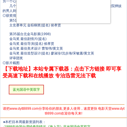
另一个心地仁厚，却又看破红尘，觉得人生不过如此。
几个女人用生存、竞争与心计作武器参与两性（同性）斗争，来到妓院狎妓
的男人则抛出金钱、权力与性，见招拆招。
◎获奖情况
第51届戛纳电影节(1998)
主竞赛单元 金棕榈奖(提名) 侯孝贤
第35届台北金马影展(1998)
金马奖 最佳剧情片(提名)
金马奖 最佳导演(提名) 侯孝贤
金马奖 最佳美术设计 曹智伟/黄文英
金马奖 最佳造型设计(提名) 廖淑珍/沈步海/宋敏蕙/黄文英
评审团奖
◎影片截图
【下载地址】本站专属下载器：点击下方链接 即可享
受高速下载和在线播放 专治迅雷无法下载
蓝光国语中英双字
请把www.dytt8899.com分享给你的朋友,更多人使用，速度更快 电影天堂www.dyt
t8899.com欢迎你每天来!
●本栏目本周最新资源列表：
·
1998年中国台湾经典剧情片《海上花》蓝光国语中英双字