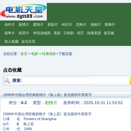
动作片
剧情片
爱情片
喜剧片
科幻片
恐怖片
动画片
惊悚片
战争片
犯罪片
华语连续剧
美剧
日韩剧
综艺
动漫资源
留言板
加入收藏
设为主页
当前位置：
首页
>
电影
>
经典电影
>下载页面
点击收藏
搜索:
1998年中国台湾经典剧情片《海上花》蓝光国语中英双字
评分：
8.2
类型：
剧情片
发布时间：2025-10-31 11:53:52
◎译 名 Flowers of Shanghai
◎片 名 海上花
◎年 代 1998