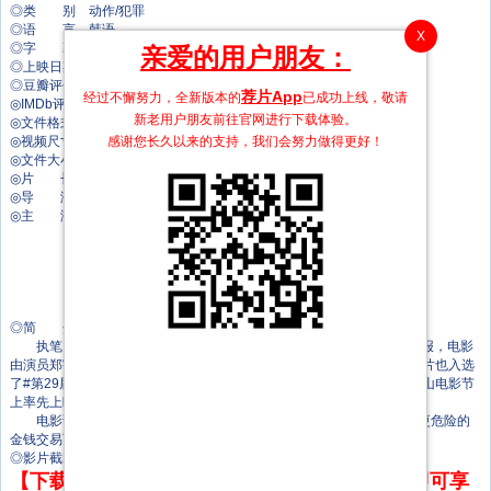
◎类 别 动作/犯罪
◎语 言 韩语
X
◎字 幕 中文字幕
亲爱的用户朋友：
◎上映日期 2024-10-03(釜山电影节)/2024-10-17(韩国)
◎豆瓣评分 5.6/10 from 137 users
荐片App
经过不懈努力，全新版本的
已成功上线，敬请
◎IMDb评分 5.4/10 from 74 users
新老用户朋友前往官网进行下载体验。
◎文件格式 x264 + ACC
感谢您长久以来的支持，我们会努力做得更好！
◎视频尺寸 1920 x 1080
◎文件大小 2323 MB
◎片 长 100 Mins
◎导 演 김민수
◎主 演 正宇
金大明
朴炳垠
赵显哲
郑海钧
白秀章
◎简 介
执笔《不汗党 》金民秀编剧的导演处女作《别碰脏钱》公开预告海报，电影
由演员郑宇、金大明、朴炳恩主演。电影将于10月17日在韩国上映。本片也入选
了#第29届釜山国际电影节#的“韩国电影的今天-特别首映”单元，将在釜山电影节
上率先上映。
电影讲述了把搜查和收钱当副业亲如兄弟的两位刑警，遇上更巨额更危险的
金钱交易而引发的事件。
◎影片截图
【下载地址】本站专属下载器：点击下方链接 即可享