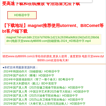
受高速下载和在线播放 专治迅雷无法下载
HD韩语中字
【下载地址】magnet推荐使用utorrent、BitComet等
bt客户端下载
magnet:?xt=urn:btih:231b7d7609c1d213c26396a9dfcb19d2a53128b0&
dn=[电影天堂www.dytt8899.com]别碰脏钱-2024_HD韩语中字.mp4
请把www.dytt8899.com分享给你的朋友,更多人使用，速度更快 电影天堂www.dyt
t8899.com欢迎你每天来!
●本栏目本周最新资源列表：
·
2024年韩国动作片《别碰脏钱》HD韩语中字
·
2025年国产动作片《断毒》HD国语中字
·
2024年中国香港剧情片《寄了一整个春天》BD粤语中字
·
2024年意大利爱情片《酷儿》BD中英双字
·
2025年国产真人秀《2025安徽卫视春节联欢晚会》HD国语中字
·
2025年国产真人秀《中国文学艺术界2025春节大联欢》HD国语中字
·
2025年国产真人秀《2025川渝春节联欢晚会》HD国语中字
·
2025年国产真人秀《2025山东卫视春节联欢晚会》HD国语中字
·
2025年国产动作片《大奉打更人之世间无我这般人》HD国语中字