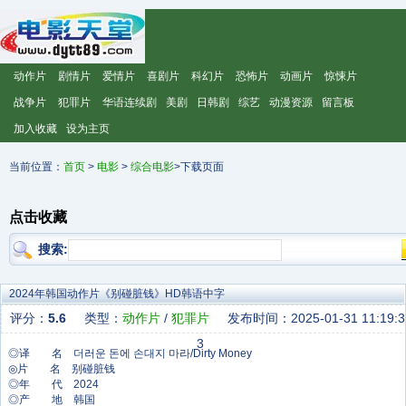
动作片
剧情片
爱情片
喜剧片
科幻片
恐怖片
动画片
惊悚片
战争片
犯罪片
华语连续剧
美剧
日韩剧
综艺
动漫资源
留言板
加入收藏
设为主页
当前位置：
首页
>
电影
>
综合电影
>下载页面
点击收藏
搜索:
2024年韩国动作片《别碰脏钱》HD韩语中字
评分：
5.6
类型：
动作片
/
犯罪片
发布时间：2025-01-31 11:19:3
3
◎译 名 더러운 돈에 손대지 마라/Dirty Money
◎片 名 别碰脏钱
◎年 代 2024
◎产 地 韩国