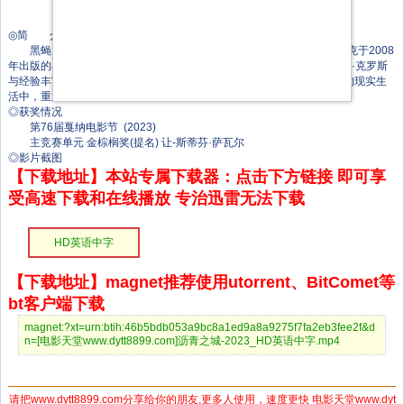
Charisse Matthews
Alisa Mironova
◎简 介
黑蝇，夏季时在纽约市的布朗克斯区大量繁殖。电影改编自香农·伯克于2008
年出版的小说《911》。故事发生在纽约市，讲述了年轻的护理人员奥利·克罗斯
与经验丰富的医生鲁特科夫斯基搭档，在面对毒品、犯罪和暴力等残酷的现实生
活中，重新审视生与死的意义，改变了他人生观的故事。
◎获奖情况
第76届戛纳电影节 (2023)
主竞赛单元 金棕榈奖(提名) 让-斯蒂芬·萨瓦尔
◎影片截图
【下载地址】本站专属下载器：点击下方链接 即可享
受高速下载和在线播放 专治迅雷无法下载
HD英语中字
【下载地址】magnet推荐使用utorrent、BitComet等
bt客户端下载
magnet:?xt=urn:btih:46b5bdb053a9bc8a1ed9a8a9275f7fa2eb3fee2f&d
n=[电影天堂www.dytt8899.com]沥青之城-2023_HD英语中字.mp4
请把www.dytt8899.com分享给你的朋友,更多人使用，速度更快 电影天堂www.dyt