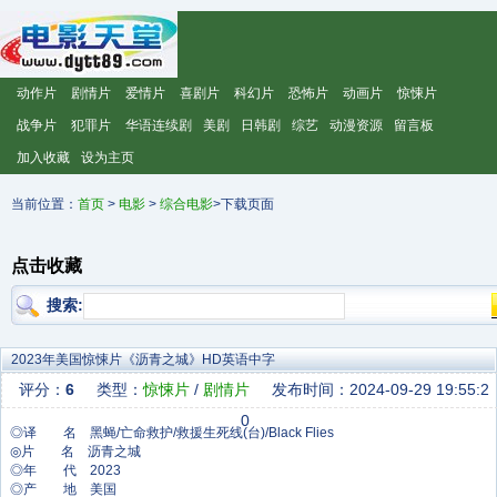
动作片
剧情片
爱情片
喜剧片
科幻片
恐怖片
动画片
惊悚片
战争片
犯罪片
华语连续剧
美剧
日韩剧
综艺
动漫资源
留言板
加入收藏
设为主页
当前位置：
首页
>
电影
>
综合电影
>下载页面
点击收藏
搜索:
2023年美国惊悚片《沥青之城》HD英语中字
评分：
6
类型：
惊悚片
/
剧情片
发布时间：2024-09-29 19:55:2
0
◎译 名 黑蝇/亡命救护/救援生死线(台)/Black Flies
◎片 名 沥青之城
◎年 代 2023
◎产 地 美国