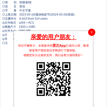
◎类 别 惊悚/剧情
◎语 言 英语
◎字 幕 中文字幕
◎上映日期 2023-05-18(戛纳电影节)/2024-03-29(美国)
◎豆瓣评分 6.0/10 from 314 users
◎文件格式 x264 + ACC
◎视频尺寸 1920 x 1080
◎文件大小 2982 MB
X
◎片 长 120 Mins
亲爱的用户朋友：
◎导 演 让-斯蒂芬·萨瓦尔
◎主 演 西恩·潘
荐片App
经过不懈努力，全新版本的
已成功上线，敬请
泰伊·谢里丹
新老用户朋友前往官网进行下载体验。
格本加·阿金纳格贝
迈克尔·皮特
感谢您长久以来的支持，我们会努力做得更好！
凯瑟琳·沃特斯顿
迈克·泰森
Raquel Nave
卡莉·瑞斯
Ramon Aleman
Jagan Badvel
Shelly Burrell
George W. Contreras
Jamie Cooper
Jagruti Deshmukh
Daniel Foote
唐娜·格雷塞纳
德卡特·詹姆斯
Tanzeel Kayani