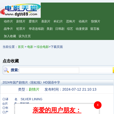
动作片
剧情片
爱情片
喜剧片
科幻片
恐怖片
动画片
惊悚片
战争片
犯罪片
华语连续剧
美剧
日韩剧
综艺
动漫资源
留言板
加入收藏
设为主页
当前位置：
首页
>
电影
>
综合电影
>下载页面
点击收藏
搜索:
2024年国产剧情片《彩虹线》HD国语中字
类型：
剧情片
发布时间：2024-07-12 21:10:13
◎译 名 SILVER LINING
◎片 名 彩虹线
X
◎年 代 2024
亲爱的用户朋友：
◎产 地 中国大陆