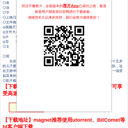
◎类 别 剧情
荐片App
经过不懈努力，全新版本的
已成功上线，敬请
◎语 言 汉语普通话
新老用户朋友前往官网进行下载体验。
◎字 幕 中文字幕
感谢您长久以来的支持，我们会努力做得更好！
◎上映日期 2024-05-22(中国大陆网络)
◎文件格式 x264 + ACC
◎视频尺寸 1920 x 1080
◎文件大小 2403 MB
◎片 长 102 Mins
◎导 演 杜斌
◎主 演 丁榆
杜丰宇
◎简 介
在农贸市场卖蔬菜的王静华做生意热心诚信，她生活的全部希望都在十五岁
的儿子夏小宇身上。夏小宇热爱音乐，和几个同学共同组建了一支少年乐队，这
在王静华眼里就是不务正业，母子俩因此产生了矛盾和隔阂，就在此时，一场突
如其来的灾难降临到这个家庭。
◎影片截图
【下载地址】本站专属下载器：点击下方链接 即可享
受高速下载和在线播放 专治迅雷无法下载
HD国语中字
【下载地址】magnet推荐使用utorrent、BitComet等
bt客户端下载