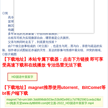
丁一滕
王姝允
阿尔斯郎·阿布都克里木
◎简 介
高冷窃贼入室盗窃，却遭遇“被犯罪爱好者”。
篮球少年博弈广场大妈——再现“一个球场，各自表述”。
她沉睡、吵闹，哭泣，始终不愿意完成最后的拼图。
他越狱、抢车、私闯民宅、提刀杀人，却最终收获爱情。
多年未见的兄弟重逢，行窃同样靠脚步。
出租车司机为实现撒尿自由，哪里都是公共厕所。
父亲与狗同时走丢了，到底要先找谁？
由7个独立故事组成的《对立面》，也是生与死，黑与白，亲密与疏远的实
验。创作者以试图贴近赤诚的天性，直达的影像与情感中最尖锐、冲突的领域。
◎影片截图
【下载地址】本站专属下载器：点击下方链接 即可享
受高速下载和在线播放 专治迅雷无法下载
HD国语中英双字
【下载地址】magnet推荐使用utorrent、BitComet等
bt客户端下载
magnet:?xt=urn:btih:3dd898db503ec53b9f2e991c7d7f825901ceda1f&d
n=[电影天堂www.dytt8899.com]对立面-2022_HD国语中英双字.mp4