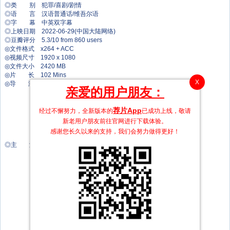
◎类 别 犯罪/喜剧/剧情
◎语 言 汉语普通话/维吾尔语
◎字 幕 中英双字幕
◎上映日期 2022-06-29(中国大陆网络)
◎豆瓣评分 5.3/10 from 860 users
◎文件格式 x264 + ACC
◎视频尺寸 1920 x 1080
◎文件大小 2420 MB
◎片 长 102 Mins
X
◎导 演 薄汉雄
亲爱的用户朋友：
许哲涵
徐凯伦
丁凯
荐片App
经过不懈努力，全新版本的
已成功上线，敬请
宋金丞
新老用户朋友前往官网进行下载体验。
乞少一
感谢您长久以来的支持，我们会努力做得更好！
艾麦提·麦麦提
◎主 演 童瑶
宋洋
周一围
王梓尘
梁晓龙
高照清雅
艾丽娅
刘帅良
于慧
赵晓苏