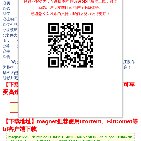
荐片App
经过不懈努力，全新版本的
已成功上线，敬请
◎类 别 动作/剧情
新老用户朋友前往官网进行下载体验。
◎语 言 国语
感谢您长久以来的支持，我们会努力做得更好！
◎字 幕 中文字幕
◎上映日期 2024-03-12(中国大陆)
◎文件格式 x264 + ACC
◎视频尺寸 1920 x 1080
◎文件大小 1677MB
◎片 长 72Mins
◎导 演 李亚东
◎主 演 刘頔
◎简 介
传说中怪兽屠城的小镇，如今已经成为无人小镇。钱老板带着一支施工队作
为掩护，在此偷偷挖玉。怪兽再次席卷而来，工头赵亮带领一众农民工开启了一
场火火烈烈的打怪兽行动，在此过程中见证了父子情和兄弟之间的情谊。
◎影片截图
【下载地址】本站专属下载器：点击下方链接 即可享
受高速下载和在线播放 专治迅雷无法下载
HD国语中字
【下载地址】magnet推荐使用utorrent、BitComet等
bt客户端下载
magnet:?xt=urn:btih:cc1a8af35139d288ea69dbf68654578ccd602ffe&dn