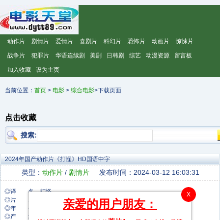
动作片
剧情片
爱情片
喜剧片
科幻片
恐怖片
动画片
惊悚片
战争片
犯罪片
华语连续剧
美剧
日韩剧
综艺
动漫资源
留言板
加入收藏
设为主页
当前位置：
首页
>
电影
>
综合电影
>下载页面
点击收藏
搜索:
2024年国产动作片《打怪》HD国语中字
类型：
动作片
/
剧情片
发布时间：2024-03-12 16:03:31
◎译 名 打怪
X
◎片 名 打怪
亲爱的用户朋友：
◎年 代 2024
◎产 地 中国大陆