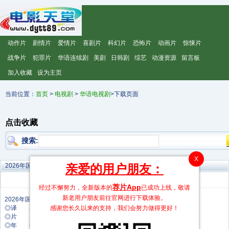
动作片
剧情片
爱情片
喜剧片
科幻片
恐怖片
动画片
惊悚片
战争片
犯罪片
华语连续剧
美剧
日韩剧
综艺
动漫资源
留言板
加入收藏
设为主页
当前位置：
首页
>
电视剧
>
华语电视剧
>下载页面
点击收藏
搜索:
X
亲爱的用户朋友：
2026年国产电视剧《终宋》 连载至第04集
类型：
剧情片
发布时间：2026-07-07 23:30:12
荐片App
经过不懈努力，全新版本的
已成功上线，敬请
新老用户朋友前往官网进行下载体验。
感谢您长久以来的支持，我们会努力做得更好！
◎译 名 终宋
◎片 名 终宋
◎年 代 2026