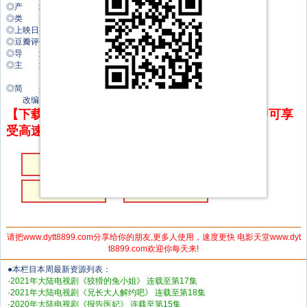
◎产 地 中国大陆
◎类 别 剧情
◎上映日期 2026-02-04(中国大陆)
◎豆瓣评分 0.0
◎导 演 一航
◎主 演 王涵
陈外
◎简 介
改编自怪诞的表哥在起点中文网连载的小说《终宋》。
【下载地址】本站专属下载器：点击下方链接 即可享
受高速下载和在线播放 专治迅雷无法下载
第04集
第03集
第02集
第01集
请把www.dytt8899.com分享给你的朋友,更多人使用，速度更快 电影天堂www.dyt
t8899.com欢迎你每天来!
●本栏目本周最新资源列表：
·
2021年大陆电视剧《狡猾的兔小姐》 连载至第17集
·
2021年大陆电视剧《兄长大人解约吧》 连载至第18集
·
2020年大陆电视剧《报告医妃》 连载至第15集