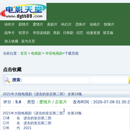
动作片
剧情片
爱情片
喜剧片
科幻片
恐怖片
动画片
惊悚片
战争片
犯罪片
华语连续剧
美剧
日韩剧
综艺
动漫资源
留言板
加入收藏
设为主页
当前位置：
首页
>
电视剧
>
华语电视剧
>下载页面
点击收藏
搜索:
2021年大陆电视剧《进击的皇后第二部》 全第18集
评分：
5.8
类型：
爱情片
/
古装片
发布时间：2026-07-08 01:30:2
1
◎译 名 进击的皇后第二部
◎片 名 进击的皇后第二部
◎年 代 2021