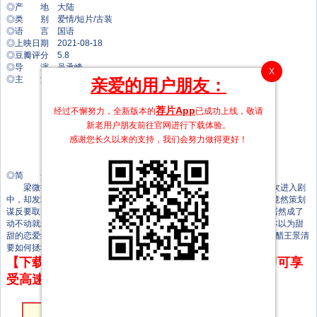
◎产 地 大陆
◎类 别 爱情/短片/古装
◎语 言 国语
◎上映日期 2021-08-18
◎豆瓣评分 5.8
◎导 演 吴承峰
X
◎主 演 王路晴
亲爱的用户朋友：
丞磊
马小钦
荐片App
经过不懈努力，全新版本的
已成功上线，敬请
尚思丞
新老用户朋友前往官网进行下载体验。
高艺
户元松
感谢您长久以来的支持，我们会努力做得更好！
吕承骏
李曼妮
◎简 介
梁微微（王路晴 饰）摇身一变成女帝，坐拥后宫三千美色。当她再次进入剧
中，却发现自己成了人人喊打的暴君反派，日思夜想的景清（丞磊 饰）竟然策划
谋反要取自己性命。梁微微想方设法让景清恢复记忆，没想到景清这次居然成了
动不动就爱哭的哭包将军。两人开始了鸡飞狗跳爆笑超甜的后宫生活，本以为甜
甜的恋爱终于到来，但梁微微竟依然逃不过“反派必死”的命运……小哭包醋王景清
要如何拯救微微？层层谜题只待观众一一解开。
【下载地址】本站专属下载器：点击下方链接 即可享
受高速下载和在线播放 专治迅雷无法下载
第18集
第17集